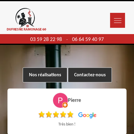
03 59 28 22 98
06 64 59 40 97
-
Nos réalisations
Contactez-nous
Pierre
Très bien !