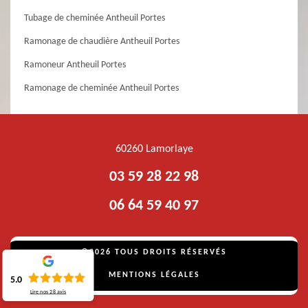
Tubage de cheminée Antheuil Portes
Ramonage de chaudière Antheuil Portes
Ramoneur Antheuil Portes
Ramonage de cheminée Antheuil Portes
60260 Lamorlaye
03 59 28 22 98
06 64 59 40 97
©2026 TOUS DROITS RÉSERVÉS
MENTIONS LÉGALES
5.0
Lire nos
28
avis