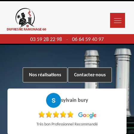
03 59 28 22 98
06 64 59 40 97
-
Nos réalisations
Contactez-nous
sylvain bury
Très bon Professionnel Recommandé