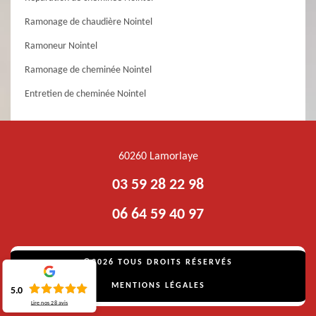
Ramonage de chaudière Nointel
Ramoneur Nointel
Ramonage de cheminée Nointel
Entretien de cheminée Nointel
60260 Lamorlaye
03 59 28 22 98
06 64 59 40 97
©2026 TOUS DROITS RÉSERVÉS
MENTIONS LÉGALES
5.0
Lire nos
28
avis