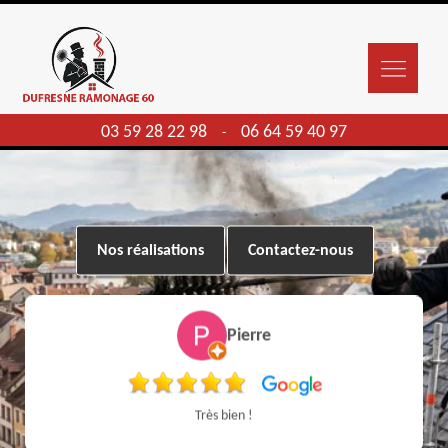
03 59 28 22 98
06 64 59 40 97
-
Nos réalisations
Contactez-nous
Pierre
Très bien !