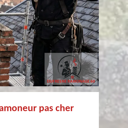
Christophe Mce
sylvain bury
Très professionnel et surtout un rendez vous rapide pour un ramonage efficace
Très bon Professionnel Recommandé
ramoneur pas cher