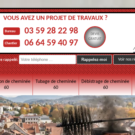
VOUS AVEZ UN PROJET DE TRAVAUX ?
03 59 28 22 98
Bureau
DEVIS
GRATUIT
06 64 59 40 97
Chantier
Voir nos r
re rappelé:
on de cheminée
Tubage de cheminée
Débistrage de cheminée
60
60
60