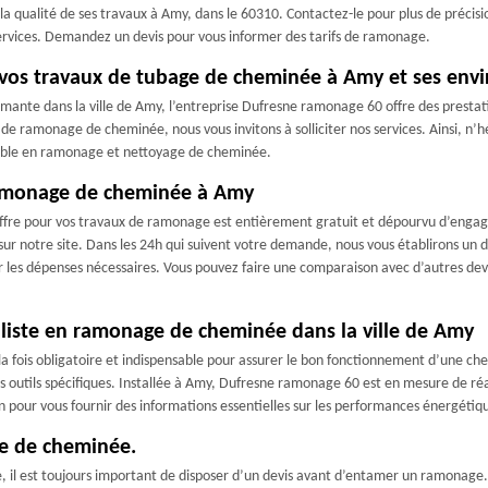
qualité de ses travaux à Amy, dans le 60310. Contactez-le pour plus de précisio
 services. Demandez un devis pour vous informer des tarifs de ramonage.
vos travaux de tubage de cheminée à Amy et ses envi
rmante dans la ville de Amy, l’entreprise Dufresne ramonage 60 offre des prestat
e de ramonage de cheminée, nous vous invitons à solliciter nos services. Ainsi, n’
ccable en ramonage et nettoyage de cheminée.
ramonage de cheminée à Amy
offre pour vos travaux de ramonage est entièrement gratuit et dépourvu d’engag
ur notre site. Dans les 24h qui suivent votre demande, nous vous établirons un dev
oir les dépenses nécessaires. Vous pouvez faire une comparaison avec d’autres dev
liste en ramonage de cheminée dans la ville de Amy
fois obligatoire et indispensable pour assurer le bon fonctionnement d’une chemi
s outils spécifiques. Installée à Amy, Dufresne ramonage 60 est en mesure de réa
on pour vous fournir des informations essentielles sur les performances énergéti
e de cheminée.
 il est toujours important de disposer d’un devis avant d’entamer un ramonage. L