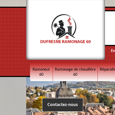
Êt
Ramoneur
Ramonage de chaudière
Réparati
60
60
Contactez-nous