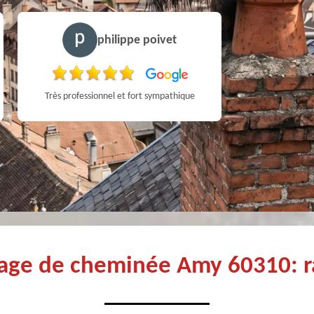
philippe poivet
Très professionnel et fort sympathique
age de cheminée Amy 60310: 