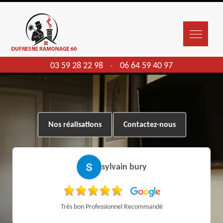
03 59 28 22 98
06 64 59 40 97
-
Nos réalisations
Contactez-nous
sylvain bury
Très bon Professionnel Recommandé