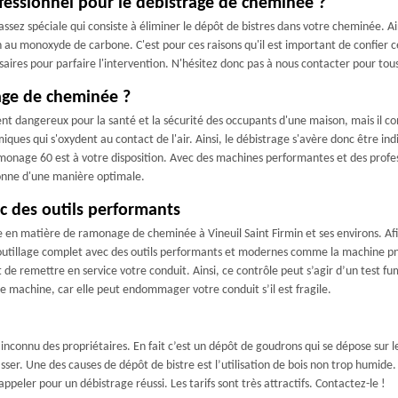
ofessionnel pour le débistrage de cheminée ?
ssez spéciale qui consiste à éliminer le dépôt de bistres dans votre cheminée. Ai
n au monoxyde de carbone. C'est pour ces raisons qu'il est important de confier
aires pour parfaire l'intervention. N'hésitez donc pas à nous contacter pour tous
rage de cheminée ?
ent dangereux pour la santé et la sécurité des occupants d'une maison, mais il 
miques qui s'oxydent au contact de l'air. Ainsi, le débistrage s'avère donc être 
monage 60 est à votre disposition. Avec des machines performantes et des profes
ionne d'une manière optimale.
c des outils performants
en matière de ramonage de cheminée à Vineuil Saint Firmin et ses environs. Afi
n outillage complet avec des outils performants et modernes comme la machine pn
 de remettre en service votre conduit. Ainsi, ce contrôle peut s’agir d’un test f
tte machine, car elle peut endommager votre conduit s’il est fragile.
inconnu des propriétaires. En fait c’est un dépôt de goudrons qui se dépose sur l
sser. Une des causes de dépôt de bistre est l’utilisation de bois non trop humide.
peler pour un débistrage réussi. Les tarifs sont très attractifs. Contactez-le !