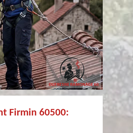
Simon Bataille-
Christophe Mce
Vandereecken
Très professionnel et surtout un rendez vous rapide pour un ramonage efficace
nt Firmin 60500: