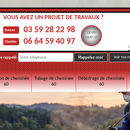
VOUS AVEZ UN PROJET DE TRAVAUX ?
03 59 28 22 98
Bureau
DEVIS
GRATUIT
06 64 59 40 97
Chantier
Voir nos r
re rappelé:
on de cheminée
Tubage de cheminée
Débistrage de cheminée
60
60
60