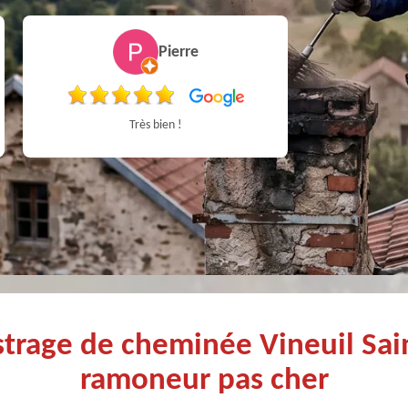
Pierre
Très bien !
strage de cheminée Vineuil Sai
ramoneur pas cher