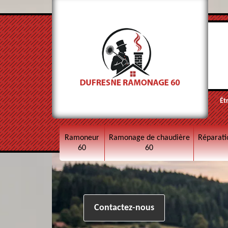
Êt
Ramoneur
Ramonage de chaudière
Réparati
60
60
Contactez-nous