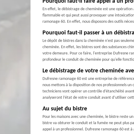
Pourquoi faut-il faire appel à un pr
En effet, le débistrage de cheminée est une opération a
flammable et qui peut aussi provoquer une intoxicatio
ramonage 60. En effet, nous disposons des outils nécess
Pourquoi faut-il passer à un débist
Le dépôt de bistres dans la cheminée n'est pas seulem
cheminée. En effet, les bistres sont des substances chi
votre demeure. Pour ce faire, l'entreprise Dufresne ra
profondeur le conduit de cheminée pour qu'elle fonct
Le débistrage de votre cheminée ave
Dufresne ramonage 60 est une entreprise de référence 
nous mettons à la disposition de nos professionnels u
techniciens vont opérer un contrôle d’étanchéité avant
analyseront l’état de votre conduit avant d’utiliser ce
Au sujet du bistre
Pour les maisons avec une cheminée, le bistre reste un 
bistre va obturer le conduit et la fumée ne peut plus pa
appel à un professionnel. Dufresne ramonage 60 est à ap