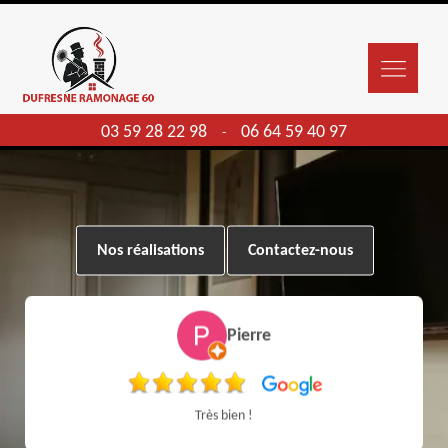
03 59 28 22 98
06 64 59 40 97
-
Nos réalisations
Contactez-nous
Pierre
Très bien !