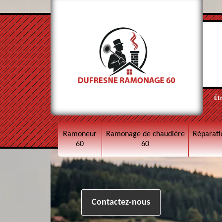
Êt
Ramoneur
Ramonage de chaudière
Réparati
60
60
Contactez-nous