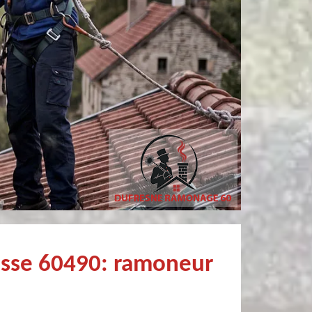
Pierre
Christophe Mce
Très bien !
asse 60490: ramoneur