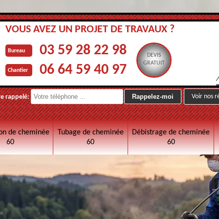
VOUS AVEZ UN PROJET DE TRAVAUX ?
03 59 28 22 98
Bureau
DEVIS
GRATUIT
06 64 59 40 97
Chantier
Voir nos r
re rappelé:
on de cheminée
Tubage de cheminée
Débistrage de cheminée
60
60
60