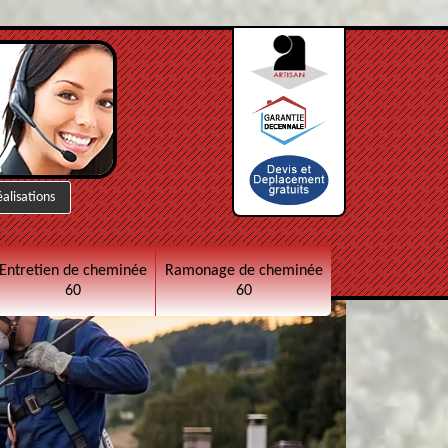
éalisations
Entretien de cheminée
Ramonage de cheminée
60
60