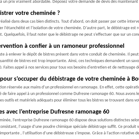
é à un prix vraiment abordable. Déposez votre demande de devis dès maintenant p
istrer votre cheminée ?
éalisé dans deux cas bien distincts. Tout d’abord, on doit passer par cette interv
r l’étanchéité et l’isolation de votre cheminée. D’autre part, le débistrage es
tant. Quelquefois, il faut noter que le débistrage ne peut s’effectuer que sur un c
ervention à confier à un ramoneur professionnel
te à enlever le dépôt de bistres présent dans votre conduit de cheminée. Il peut
ntité de bistres est trop importante. Ainsi, ces techniques demandent un savoir-f
aites appel à nos services pour tous vos besoins d'entretien et de nettoyage d
pour s’occuper du débistrage de votre cheminée à Bo
on réservée aux mains d’un professionnel en ramonage. En effet, cette opération
é de faire appel à un professionnel comme Dufresne ramonage 60. Nous avons les 
des outils et matériels adéquats pour éliminer tous les bistres se trouvant dans v
es avec l’entreprise Dufresne ramonage 60
eminée, l’entreprise Dufresne ramonage 60 dispose deux solutions distinctes selo
consistant, l’usage d’une poudre chimique spéciale débistrage suffit. Ce produit v
importante , l’utilisation d’une débistreuse s’impose. Grâce à l’action rotative de 