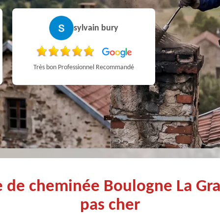
sylvain bury
Très bon Professionnel Recommandé
ge de cheminée Boulogne La Gr
pas cher