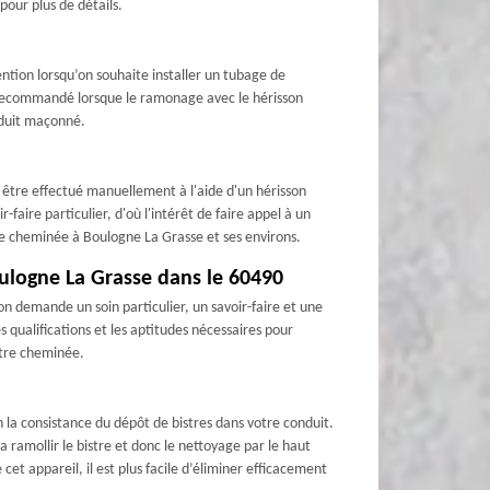
our plus de détails.
ention lorsqu’on souhaite installer un tubage de
t recommandé lorsque le ramonage avec le hérisson
onduit maçonné.
 être effectué manuellement à l'aide d'un hérisson
aire particulier, d'où l'intérêt de faire appel à un
e cheminée à Boulogne La Grasse et ses environs.
ulogne La Grasse dans le 60490
 demande un soin particulier, un savoir-faire et une
qualifications et les aptitudes nécessaires pour
otre cheminée.
n la consistance du dépôt de bistres dans votre conduit.
a ramollir le bistre et donc le nettoyage par le haut
cet appareil, il est plus facile d’éliminer efficacement