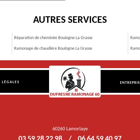
AUTRES SERVICES
Réparation de cheminée Boulogne La Grasse
Ramo
Ramonage de chaudière Boulogne La Grasse
Ramo
 LÉGALES
ENTREPRI
60260 Lamorlaye
03 59 28 22 98
/
06 64 59 40 97