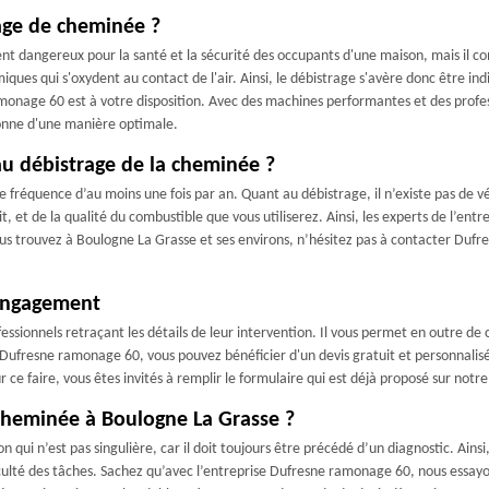
rage de cheminée ?
ent dangereux pour la santé et la sécurité des occupants d'une maison, mais il 
miques qui s'oxydent au contact de l'air. Ainsi, le débistrage s'avère donc être 
monage 60 est à votre disposition. Avec des machines performantes et des profes
ionne d'une manière optimale.
au débistrage de la cheminée ?
e fréquence d’au moins une fois par an. Quant au débistrage, il n’existe pas de v
t, et de la qualité du combustible que vous utiliserez. Ainsi, les experts de l’
ous trouvez à Boulogne La Grasse et ses environs, n’hésitez pas à contacter Dufr
 engagement
ssionnels retraçant les détails de leur intervention. Il vous permet en outre de co
 Dufresne ramonage 60, vous pouvez bénéficier d'un devis gratuit et personnalis
 faire, vous êtes invités à remplir le formulaire qui est déjà proposé sur notre 
cheminée à Boulogne La Grasse ?
 qui n’est pas singulière, car il doit toujours être précédé d’un diagnostic. Ains
iculté des tâches. Sachez qu’avec l’entreprise Dufresne ramonage 60, nous essayo