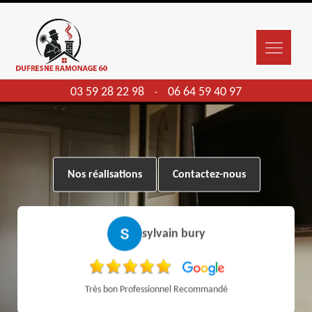
03 59 28 22 98
06 64 59 40 97
-
Nos réalisations
Contactez-nous
sylvain bury
Très bon Professionnel Recommandé