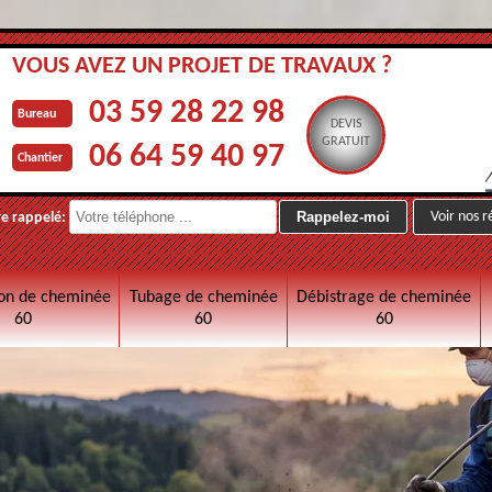
VOUS AVEZ UN PROJET DE TRAVAUX ?
03 59 28 22 98
Bureau
DEVIS
GRATUIT
06 64 59 40 97
Chantier
Voir nos r
re rappelé:
on de cheminée
Tubage de cheminée
Débistrage de cheminée
60
60
60