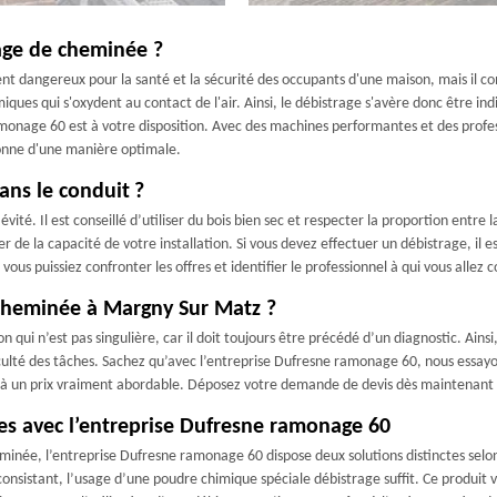
rage de cheminée ?
ent dangereux pour la santé et la sécurité des occupants d'une maison, mais il 
miques qui s'oxydent au contact de l'air. Ainsi, le débistrage s'avère donc être 
monage 60 est à votre disposition. Avec des machines performantes et des profes
ionne d'une manière optimale.
ans le conduit ?
évité. Il est conseillé d’utiliser du bois bien sec et respecter la proportion entr
ter de la capacité de votre installation. Si vous devez effectuer un débistrage, i
us puissiez confronter les offres et identifier le professionnel à qui vous allez c
cheminée à Margny Sur Matz ?
 qui n’est pas singulière, car il doit toujours être précédé d’un diagnostic. Ains
iculté des tâches. Sachez qu’avec l’entreprise Dufresne ramonage 60, nous essayo
é à un prix vraiment abordable. Déposez votre demande de devis dès maintenant p
es avec l’entreprise Dufresne ramonage 60
eminée, l’entreprise Dufresne ramonage 60 dispose deux solutions distinctes selo
consistant, l’usage d’une poudre chimique spéciale débistrage suffit. Ce produit v