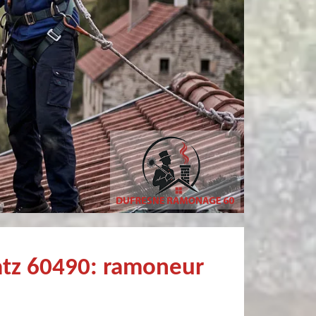
Christophe Mce
Patricia MARCHANDI
Très professionnel et surtout un rendez vous rapide pour un ramonage efficace
atz 60490: ramoneur