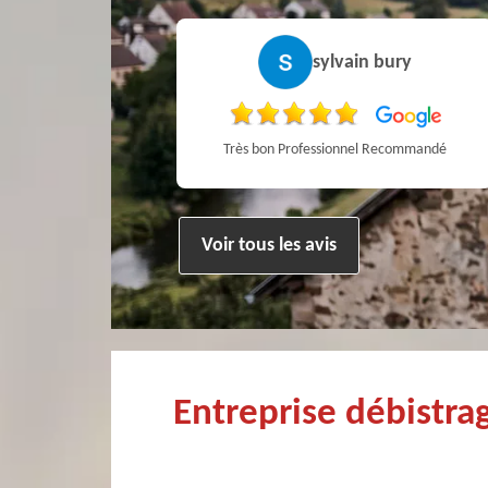
Pierre
sylvain bury
ien !
Très bon Professionnel Recommandé
Voir tous les avis
Entreprise débistr