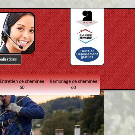
éalisations
Entretien de cheminée
Ramonage de cheminée
60
60