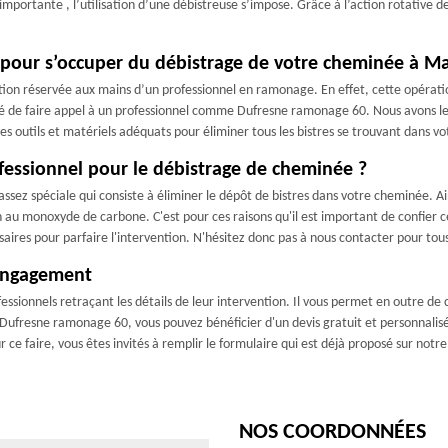
importante , l’utilisation d’une débistreuse s’impose. Grâce à l’action rotative de 
pour s’occuper du débistrage de votre cheminée à Ma
on réservée aux mains d’un professionnel en ramonage. En effet, cette opération
é de faire appel à un professionnel comme Dufresne ramonage 60. Nous avons les 
des outils et matériels adéquats pour éliminer tous les bistres se trouvant dans v
ofessionnel pour le débistrage de cheminée ?
ssez spéciale qui consiste à éliminer le dépôt de bistres dans votre cheminée. Ai
n au monoxyde de carbone. C'est pour ces raisons qu'il est important de confier
aires pour parfaire l'intervention. N'hésitez donc pas à nous contacter pour tous
 engagement
ssionnels retraçant les détails de leur intervention. Il vous permet en outre de co
 Dufresne ramonage 60, vous pouvez bénéficier d'un devis gratuit et personnalis
 faire, vous êtes invités à remplir le formulaire qui est déjà proposé sur notre 
NOS COORDONNÉES