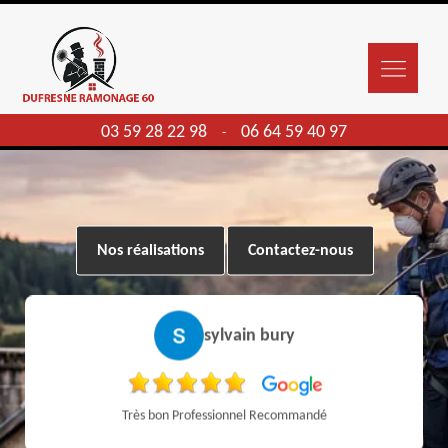
03 59 28 22 98
06 64 59 40 97
-
Nos réalisations
Contactez-nous
sylvain bury
Très bon Professionnel Recommandé