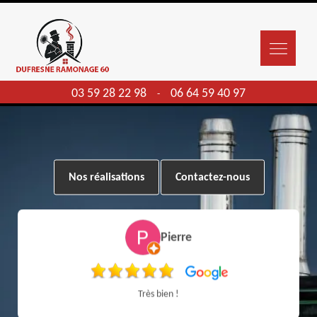
03 59 28 22 98
06 64 59 40 97
-
Nos réalisations
Contactez-nous
Pierre
Très bien !