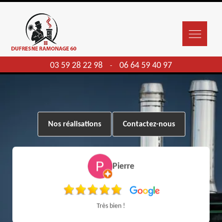
03 59 28 22 98
06 64 59 40 97
-
Nos réalisations
Contactez-nous
Pierre
Très bien !