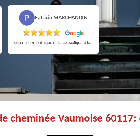
Patricia MARCHANDIN
personne sympathique efficace expliquant la démarche de son travail pour un résultat de qualité . A recommander
 de cheminée Vaumoise 60117: 