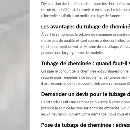
l'évacuation des fumées surtout pour les cheminées mod
et son étanchéité est à remettre en cause. Le tube de c
d'incendie et d'offrir un meilleur triage de fumée.
Les avantages du tubage de cheminée 
À part le ramonage, le tubage de cheminée présente au
matériaux de qualité et sont soumis à des contrôles, ce
fonctionnement de votre système de chauffage. Ainsi v
propose une large gamme de modèles.
Tubage de cheminée : quand faut-il 
Lorsque le conduit de la cheminée est surdimensionné,
requise pour remédier à ce problème. Le tubage permet 
il est recommandé faire appel à Dufresne ramonage 60
Demander un devis pour le tubage d
L’entreprise Dufresne ramonage 60 reste à votre dispos
prenons le soin de les réaliser en toute efficacité. Pou
les 24 heures qui suivent votre demande, nous vous éta
Pose de tubage de cheminée : adres