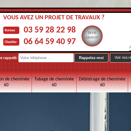
VOUS AVEZ UN PROJET DE TRAVAUX ?
03 59 28 22 98
Bureau
DEVIS
GRATUIT
06 64 59 40 97
Chantier
Voir nos r
re rappelé:
on de cheminée
Tubage de cheminée
Débistrage de cheminée
60
60
60