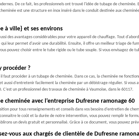
ernes. De ce fait, les professionnels ont trouvé l'idée de tubage de cheminée. E
heminée est une structure en inox inséré dans le conduit destinée aux cheminées 
à ville} et ses environs
ssi des avantages considérables pour votre appareil de chauffage. Tout d'abord
 qui leur permet d'avoir une durabilité. Ensuite, il offre un meilleur triage de f
ous pouvez choisir entre le tube rigide ou le tube souple. Si vous envisagez de
y procéder ?
 il faut procéder à un tubage de cheminée. Dans ce cas, la cheminée ne fonctio
aussi d’entretenir facilement la cheminée par un débistrage régulier. Si vous a
. C’est un professionnel des travaux de cheminée à Vaumoise, dans le 60117.
e cheminée avec l’entreprise Dufresne ramonage 60
ition pour tous renseignements et conseils dans vos besoins d’entretien de chem
r connaitre le coût et la durée de notre intervention, vous pouvez remplir le formu
blirons un devis gratuit et personnalisé. Grâce à ce document, vous pouvez prévo
sez-vous aux chargés de clientèle de Dufresne ramon