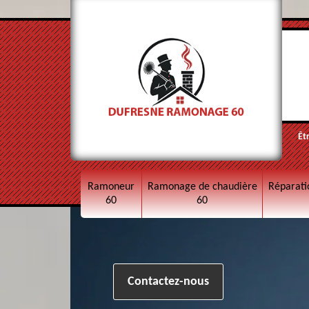
Êt
Ramoneur
Ramonage de chaudière
Réparati
60
60
Contactez-nous