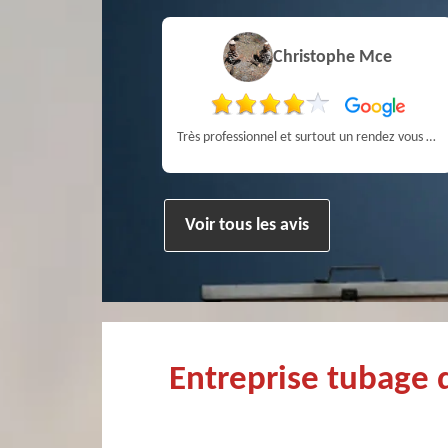
Pierre
Christophe Mce
ien !
Très professionnel et surtout un rendez vous rapide pour un ramonage efficace
Voir tous les avis
Entreprise tubage