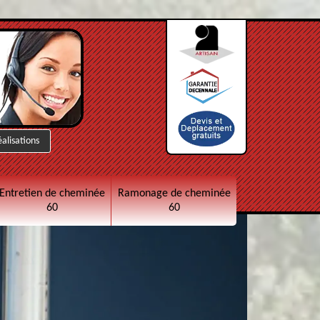
éalisations
Entretien de cheminée
Ramonage de cheminée
60
60