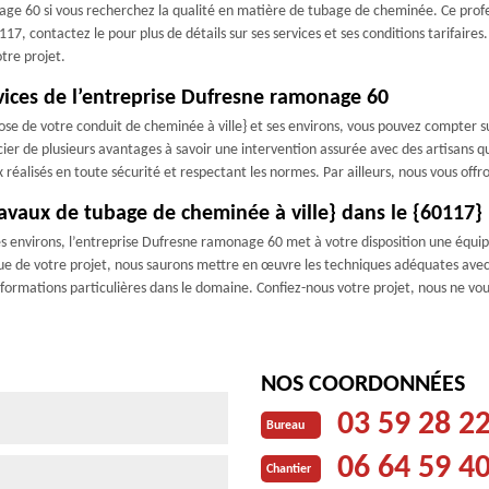
e 60 si vous recherchez la qualité en matière de tubage de cheminée. Ce profess
7, contactez le pour plus de détails sur ses services et ses conditions tarifaires
tre projet.
vices de l’entreprise Dufresne ramonage 60
pose de votre conduit de cheminée à ville} et ses environs, vous pouvez compter 
cier de plusieurs avantages à savoir une intervention assurée avec des artisans qu
éalisés en toute sécurité et respectant les normes. Par ailleurs, nous vous offron
ravaux de tubage de cheminée à ville} dans le {60117}
es environs, l’entreprise Dufresne ramonage 60 met à votre disposition une équip
ndue de votre projet, nous saurons mettre en œuvre les techniques adéquates ave
s formations particulières dans le domaine. Confiez-nous votre projet, nous ne vo
NOS COORDONNÉES
03 59 28 2
Bureau
06 64 59 4
Chantier