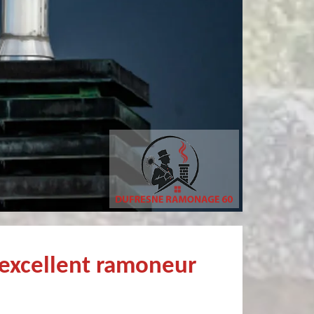
Simon Bataille-
philippe poivet
Vandereecken
Très professionnel et fort sympathiqu
De très bon conseil et expertise au top, en plus d’être très sympathique, je recommande! Nous avons été bien aidés et renseignés sur quoi faire de notre insert et son entretien futur, merci :)
excellent ramoneur