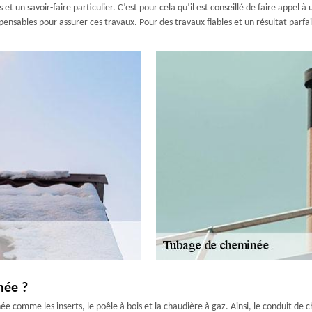
t un savoir-faire particulier. C’est pour cela qu’il est conseillé de faire app
pensables pour assurer ces travaux. Pour des travaux fiables et un résultat parfait
née ?
e comme les inserts, le poêle à bois et la chaudière à gaz. Ainsi, le conduit de 