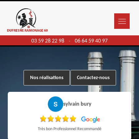
03 59 28 22 98
06 64 59 40 97
-
Nos réalisations
Contactez-nous
sylvain bury
Très bon Professionnel Recommandé