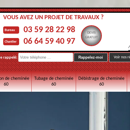
VOUS AVEZ UN PROJET DE TRAVAUX ?
03 59 28 22 98
Bureau
DEVIS
GRATUIT
06 64 59 40 97
Chantier
Voir nos r
re rappelé:
on de cheminée
Tubage de cheminée
Débistrage de cheminée
60
60
60