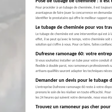
Pose de tubage de cheminée : il est
Pour procéder à un tubage de cheminée, il est toujour
avantageux de faire jouer la concurrence en demandant 
identifier le prestataire qui offre le meilleur rapport q
Le tubage de cheminée pour vos tra
Le tubage de cheminée est une intervention qui est à l
effet, il se peut qu’avec le temps, votre cheminée soit
solution qui s’offre à vous. Pour ce faire, faites confi
Dufresne ramonage 60: votre entrepr
Si vous souhaitez installer un tube pour votre conduit 
flexible à double paroi, nos ramoneurs professionnels sa
artisans qualifiés sauront adapter les techniques nécess
Demander un devis pour le tubage d
L’entreprise Dufresne ramonage 60 reste à votre dispos
prenons le soin de les réaliser en toute efficacité. Pou
les 24 heures qui suivent votre demande, nous vous éta
Trouvez un ramoneur pas cher pour l