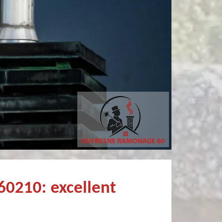
tricia MARCHANDIN
philippe poivet
personne sympathique efficace expliquant la démarche de son travail pour un résultat de qualité . A recommander
Très professionnel et fort sympathiqu
60210: excellent