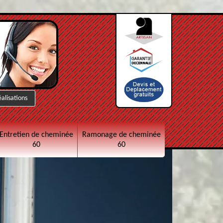
éalisations
Entretien de cheminée
Ramonage de cheminée
60
60