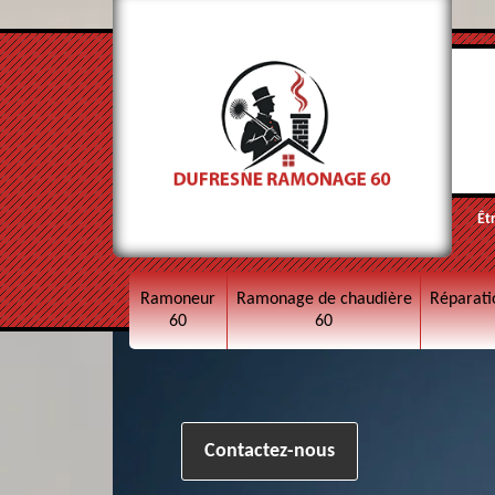
Êt
Ramoneur
Ramonage de chaudière
Réparati
60
60
Contactez-nous