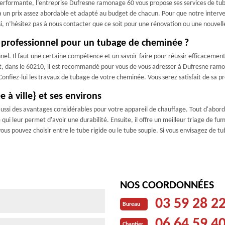
performante, l’entreprise Dufresne ramonage 60 vous propose ses services de tub
à un prix assez abordable et adapté au budget de chacun. Pour que notre intervent
i, n’hésitez pas à nous contacter que ce soit pour une rénovation ou une nouvel
 professionnel pour un tubage de cheminée ?
nnel. Il faut une certaine compétence et un savoir-faire pour réussir efficace
ault, dans le 60210, il est recommandé pour vous de vous adresser à Dufresne ramo
onfiez-lui les travaux de tubage de votre cheminée. Vous serez satisfait de sa pr
à ville} et ses environs
ssi des avantages considérables pour votre appareil de chauffage. Tout d'abord
 qui leur permet d'avoir une durabilité. Ensuite, il offre un meilleur triage de f
ous pouvez choisir entre le tube rigide ou le tube souple. Si vous envisagez de
NOS COORDONNÉES
03 59 28 2
Bureau
06 64 59 4
Chantier