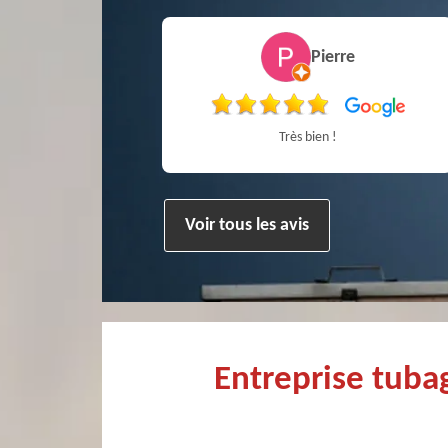
vain bury
Pierre
onnel Recommandé
Très bien !
Voir tous les avis
Entreprise tuba