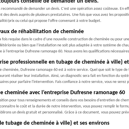
 toujours conseillé de demander un devis.
s recommandé de demander un devis. C’est une opération assez coûteuse. En effet
des devis auprès de plusieurs prestataires. Une fois que vous avez les proposit
ualité/prix ou celui qui propose l’offre convenant à votre budget.
vaux de réhabilitation de cheminée
a fois requise dans le cadre d’une nouvelle construction de cheminée ou pour un
 détériorée ou bien que l’installation ne soit plus adaptée à votre système de cha
ance à l’entreprise Dufresne ramonage 60. Nous avons les qualifications nécessaire
ise professionnelle en tubage de cheminée à ville} et
de cheminée, Dufresne ramonage 60 est à votre service. Quel que soit le type de 
uront réaliser leur installation. Ainsi, un diagnostic sera fait en fonction du sy
aires pour parfaire l'intervention. Fais confiance à notre service, vous ne serez 
e cheminée avec l’entreprise Dufresne ramonage 60
ition pour tous renseignements et conseils dans vos besoins d’entretien de chem
r connaitre le coût et la durée de notre intervention, vous pouvez remplir le formu
blirons un devis gratuit et personnalisé. Grâce à ce document, vous pouvez prévo
e tubage de cheminée à ville} et ses environs