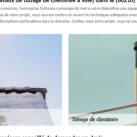
ravaux de tubage de cheminée à ville} dans le {60210}
es environs, l’entreprise Dufresne ramonage 60 met à votre disposition une équip
ndue de votre projet, nous saurons mettre en œuvre les techniques adéquates ave
s formations particulières dans le domaine. Confiez-nous votre projet, nous ne vo