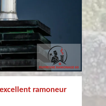
Simon Bataille-
Christophe Mce
Vandereecken
Très professionnel et surtout un rendez vous rapide pour un ramonage efficace
 excellent ramoneur