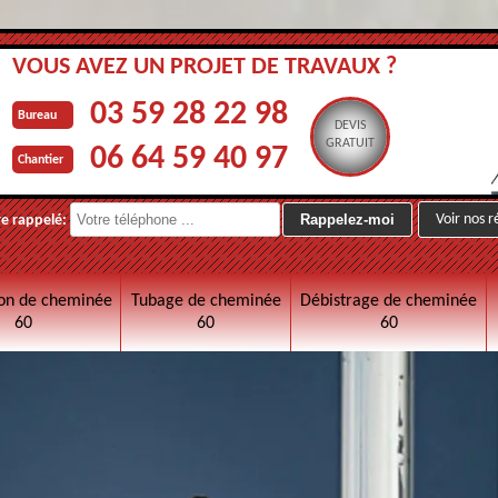
VOUS AVEZ UN PROJET DE TRAVAUX ?
03 59 28 22 98
Bureau
DEVIS
GRATUIT
06 64 59 40 97
Chantier
Voir nos r
re rappelé:
on de cheminée
Tubage de cheminée
Débistrage de cheminée
60
60
60