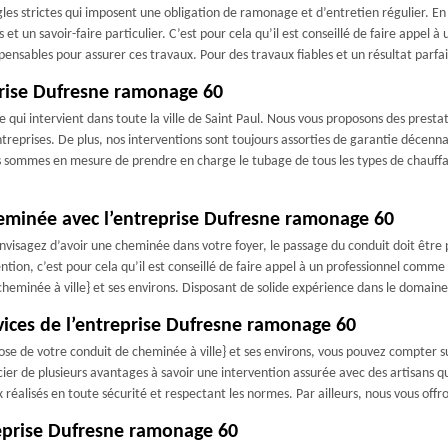
gles strictes qui imposent une obligation de ramonage et d’entretien régulier. En
t un savoir-faire particulier. C’est pour cela qu’il est conseillé de faire app
pensables pour assurer ces travaux. Pour des travaux fiables et un résultat parfait
eprise Dufresne ramonage 60
ui intervient dans toute la ville de Saint Paul. Nous vous proposons des presta
reprises. De plus, nos interventions sont toujours assorties de garantie décennal
 sommes en mesure de prendre en charge le tubage de tous les types de chauffa
cheminée avec l’entreprise Dufresne ramonage 60
 envisagez d’avoir une cheminée dans votre foyer, le passage du conduit doit être
vention, c’est pour cela qu’il est conseillé de faire appel à un professionnel c
 cheminée à ville} et ses environs. Disposant de solide expérience dans le domain
vices de l’entreprise Dufresne ramonage 60
pose de votre conduit de cheminée à ville} et ses environs, vous pouvez compter 
cier de plusieurs avantages à savoir une intervention assurée avec des artisans qu
éalisés en toute sécurité et respectant les normes. Par ailleurs, nous vous offron
reprise Dufresne ramonage 60