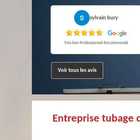
a MARCHANDIN
sylvain bury
personne sympathique efficace expliquant la démarche de son travail pour un résultat de qualité . A recommander
Très bon Professionnel Recommandé
Voir tous les avis
Entreprise tubage 