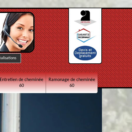
éalisations
Entretien de cheminée
Ramonage de cheminée
60
60