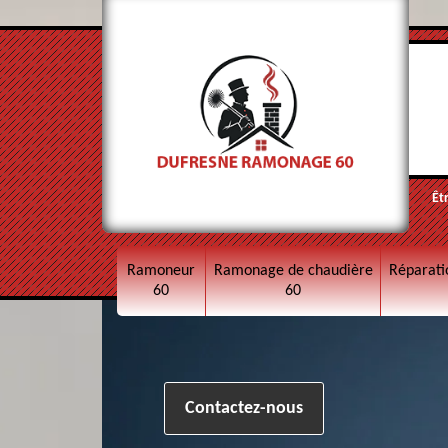
Êt
Ramoneur
Ramonage de chaudière
Réparati
60
60
Contactez-nous