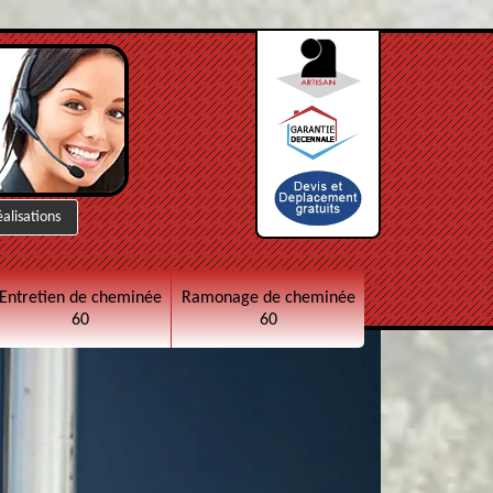
éalisations
Entretien de cheminée
Ramonage de cheminée
60
60