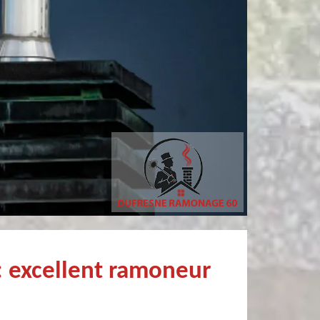
tricia MARCHANDIN
sylvain bury
personne sympathique efficace expliquant la démarche de son travail pour un résultat de qualité . A recommander
Très bon Professionnel Recommandé
: excellent ramoneur