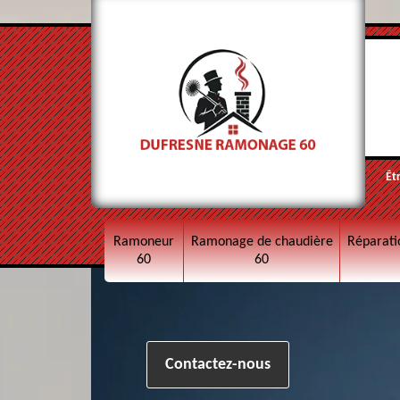
Êt
Ramoneur
Ramonage de chaudière
Réparati
60
60
Contactez-nous