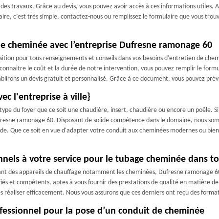
 des travaux. Grâce au devis, vous pouvez avoir accès à ces informations utiles. 
re, c’est très simple, contactez-nous ou remplissez le formulaire que vous trouv
e cheminée avec l’entreprise Dufresne ramonage 60
ition pour tous renseignements et conseils dans vos besoins d’entretien de chem
r connaitre le coût et la durée de notre intervention, vous pouvez remplir le formu
blirons un devis gratuit et personnalisé. Grâce à ce document, vous pouvez prévo
c l'entreprise à ville}
type du foyer que ce soit une chaudière, insert, chaudière ou encore un poêle. S
 Dufresne ramonage 60. Disposant de solide compétence dans le domaine, nous som
igide. Que ce soit en vue d'adapter votre conduit aux cheminées modernes ou bien
els à votre service pour le tubage cheminée dans tou
osant des appareils de chauffage notamment les cheminées, Dufresne ramonage 60 
ifiés et compétents, aptes à vous fournir des prestations de qualité en matière d
les réaliser efficacement. Nous vous assurons que ces derniers ont reçu des forma
ofessionnel pour la pose d’un conduit de cheminée