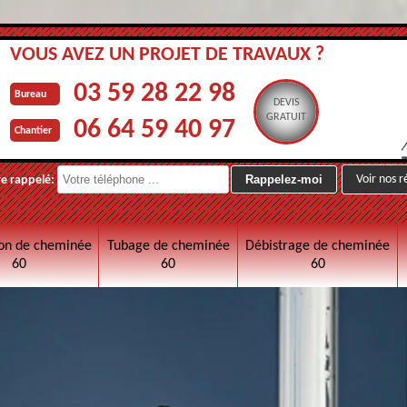
VOUS AVEZ UN PROJET DE TRAVAUX ?
03 59 28 22 98
Bureau
DEVIS
GRATUIT
06 64 59 40 97
Chantier
Voir nos r
re rappelé:
on de cheminée
Tubage de cheminée
Débistrage de cheminée
60
60
60