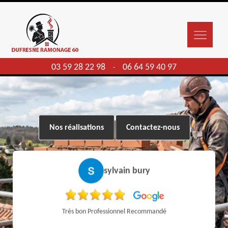
03 59 28 22 98
06 64 59 40 97
-
Nos réalisations
Contactez-nous
sylvain bury
Très bon Professionnel Recommandé