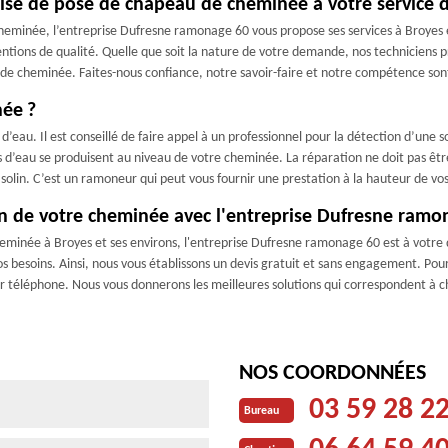
e de pose de chapeau de cheminée à votre service dan
heminée, l’entreprise Dufresne ramonage 60 vous propose ses services à Broyes 
ions de qualité. Quelle que soit la nature de votre demande, nos techniciens pro
 de cheminée. Faites-nous confiance, notre savoir-faire et notre compétence sont
née ?
ion d’eau. Il est conseillé de faire appel à un professionnel pour la détection d’u
ites d’eau se produisent au niveau de votre cheminée. La réparation ne doit pas êt
lin. C’est un ramoneur qui peut vous fournir une prestation à la hauteur de vos
ion de votre cheminée avec l'entreprise Dufresne ramo
minée à Broyes et ses environs, l'entreprise Dufresne ramonage 60 est à votre d
os besoins. Ainsi, nous vous établissons un devis gratuit et sans engagement. Pour
r téléphone. Nous vous donnerons les meilleures solutions qui correspondent à c
NOS COORDONNÉES
03 59 28 2
Bureau