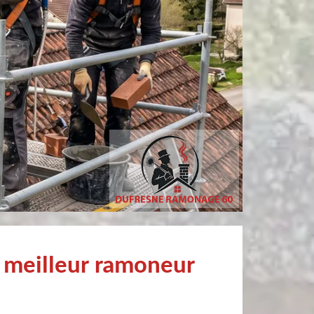
sylvain bury
Pierre
ofessionnel Recommandé
Très bien !
 meilleur ramoneur