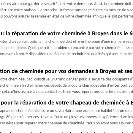
 nécessaire pour garder la sécurité dans votre demeure. Ainsi, la cheminée doi
r détruire votre maison. L'entreprise Dufresne ramonage 60 est en mesure de s'o
s pouvons assurer la remise en état de votre cheminée afin qu'elle soit performa
ur la réparation de votre cheminée à Broyes dans le 
fiter d'un confort optimal, la cheminée doit être entretenue d'une manière régu
ce d'une cheminée. Quel que soit le problème rencontré par votre cheminée : fiss
s avons à notre disposition une équipe de techniciens qualifiés qui sont capables
ation de cheminée pour vos demandes à Broyes et ses
 votre cheminée, ceci constitue un grand danger pour la sécurité des occupants 
e cheminée afin d'éliminer ces dépôts de produits chimiques afin d'éviter tout 
ur cela, n'hésitez pas à nous contacter. Nous vous répondrons dans les plus brefs d
 pour la réparation de votre chapeau de cheminée à 
apeau de cheminée nécessite un savoir-faire, une excellente habileté et un soin 
e 60 pour réaliser ces travaux. Forte de plusieurs années d’expérience dans le
cessaires pour réparer votre chapeau de cheminée. Nous pouvons vous assurer des