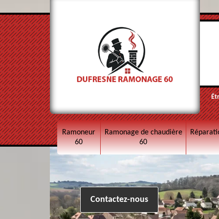
Êt
Ramoneur
Ramonage de chaudière
Réparati
60
60
Contactez-nous