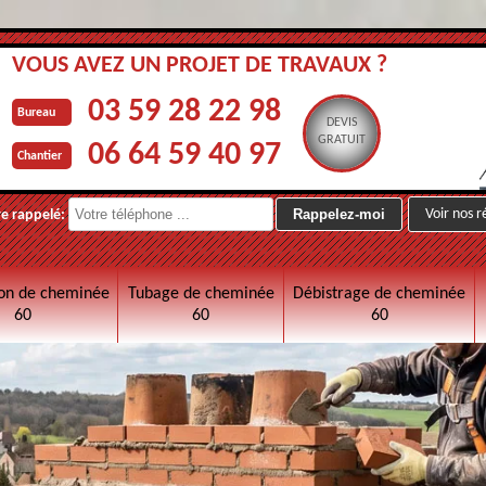
VOUS AVEZ UN PROJET DE TRAVAUX ?
03 59 28 22 98
Bureau
DEVIS
GRATUIT
06 64 59 40 97
Chantier
Voir nos r
re rappelé:
on de cheminée
Tubage de cheminée
Débistrage de cheminée
60
60
60