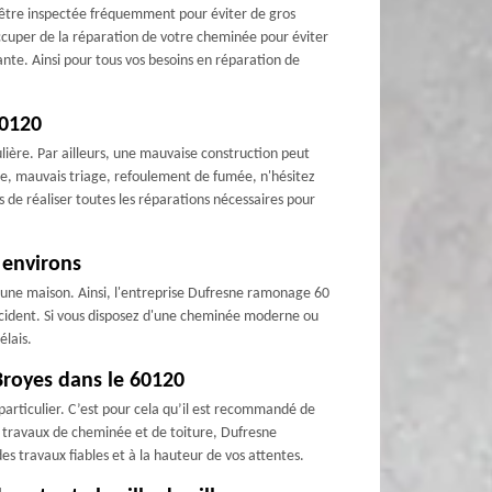
t être inspectée fréquemment pour éviter de gros
ccuper de la réparation de votre cheminée pour éviter
nte. Ainsi pour tous vos besoins en réparation de
60120
lière. Par ailleurs, une mauvaise construction peut
ure, mauvais triage, refoulement de fumée, n'hésitez
 de réaliser toutes les réparations nécessaires pour
 environs
d'une maison. Ainsi, l'entreprise Dufresne ramonage 60
accident. Si vous disposez d'une cheminée moderne ou
élais.
Broyes dans le 60120
particulier. C’est pour cela qu’il est recommandé de
s travaux de cheminée et de toiture, Dufresne
 travaux fiables et à la hauteur de vos attentes.