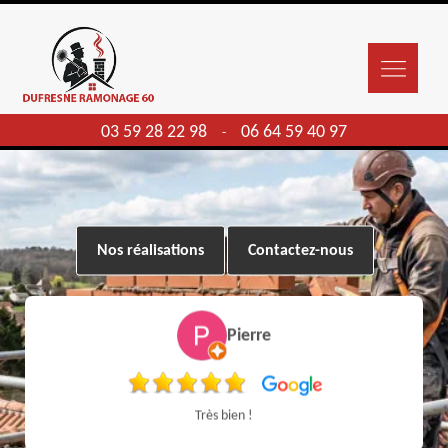
03 59 28 22 98
06 64 59 40 97
-
Nos réalisations
Contactez-nous
Pierre
Très bien !