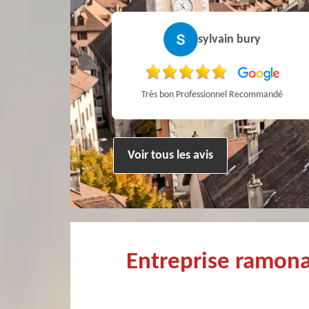
Pierre
sylvain bury
ien !
Très bon Professionnel Recommandé
Voir tous les avis
Entreprise ramon