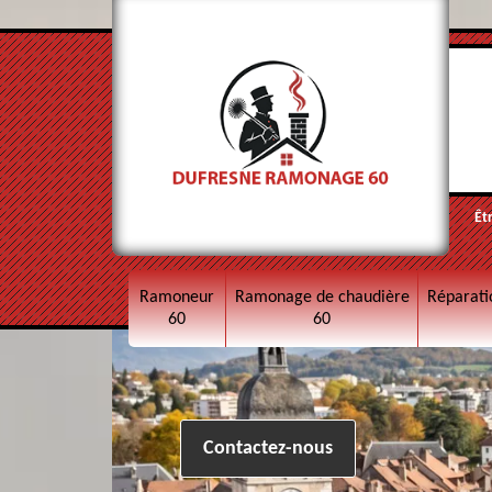
Êt
Ramoneur
Ramonage de chaudière
Réparati
60
60
Contactez-nous