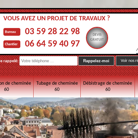
VOUS AVEZ UN PROJET DE TRAVAUX ?
03 59 28 22 98
Bureau
DEVIS
GRATUIT
06 64 59 40 97
Chantier
Voir nos r
re rappelé:
on de cheminée
Tubage de cheminée
Débistrage de cheminée
60
60
60