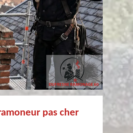
Simon Bataille-
philippe poivet
Vandereecken
Très professionnel et fort sympathiqu
De très bon conseil et expertise au top, en plus d’être très sympathique, je recommande! Nous avons été bien aidés et renseignés sur quoi faire de notre insert et son entretien futur, merci :)
ramoneur pas cher