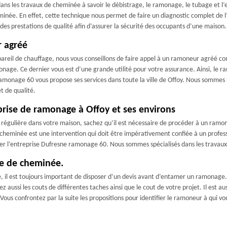
ns les travaux de cheminée à savoir le débistrage, le ramonage, le tubage et l’
née. En effet, cette technique nous permet de faire un diagnostic complet de l’ins
des prestations de qualité afin d’assurer la sécurité des occupants d’une maiso
r agréé
pareil de chauffage, nous vous conseillons de faire appel à un ramoneur agréé 
nage. Ce dernier vous est d’une grande utilité pour votre assurance. Ainsi, le 
ramonage 60 vous propose ses services dans toute la ville de Offoy. Nous sommes 
 de qualité.
rise de ramonage à Offoy et ses environs
régulière dans votre maison, sachez qu’il est nécessaire de procéder à un ramona
cheminée est une intervention qui doit être impérativement confiée à un professi
er l’entreprise Dufresne ramonage 60. Nous sommes spécialisés dans les travau
e de cheminée.
 il est toujours important de disposer d’un devis avant d’entamer un ramonage. L
ez aussi les couts de différentes taches ainsi que le cout de votre projet. Il est 
ous confrontez par la suite les propositions pour identifier le ramoneur à qui vou