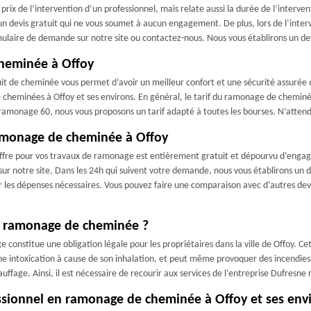
ix de l’intervention d’un professionnel, mais relate aussi la durée de l’interventi
n devis gratuit qui ne vous soumet à aucun engagement. De plus, lors de l’inter
mulaire de demande sur notre site ou contactez-nous. Nous vous établirons un devis
heminée à Offoy
uit de cheminée vous permet d’avoir un meilleur confort et une sécurité assurée
e cheminées à Offoy et ses environs. En général, le tarif du ramonage de cheminé
ne ramonage 60, nous vous proposons un tarif adapté à toutes les bourses. N’atte
amonage de cheminée à Offoy
offre pour vos travaux de ramonage est entièrement gratuit et dépourvu d’engag
ur notre site. Dans les 24h qui suivent votre demande, nous vous établirons un dev
oir les dépenses nécessaires. Vous pouvez faire une comparaison avec d’autres dev
 le ramonage de cheminée ?
 constitue une obligation légale pour les propriétaires dans la ville de Offoy. Cet
e intoxication à cause de son inhalation, et peut même provoquer des incendie
uffage. Ainsi, il est nécessaire de recourir aux services de l’entreprise Dufresn
ssionnel en ramonage de cheminée à Offoy et ses env