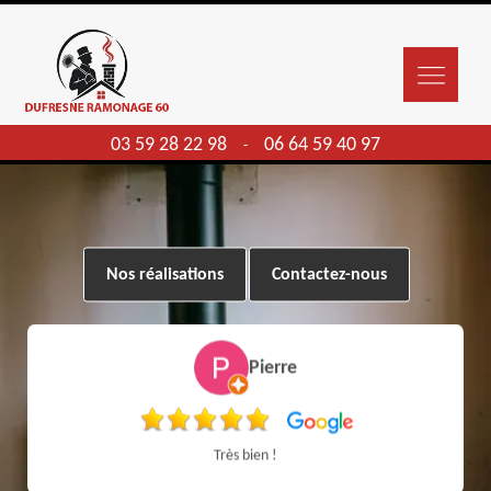
03 59 28 22 98
06 64 59 40 97
-
Nos réalisations
Contactez-nous
Pierre
Très bien !