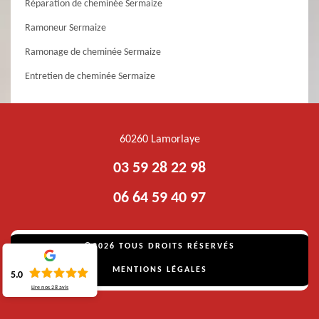
Réparation de cheminée Sermaize
Ramoneur Sermaize
Ramonage de cheminée Sermaize
Entretien de cheminée Sermaize
60260 Lamorlaye
03 59 28 22 98
06 64 59 40 97
©2026 TOUS DROITS RÉSERVÉS
MENTIONS LÉGALES
5.0
Lire nos
28
avis