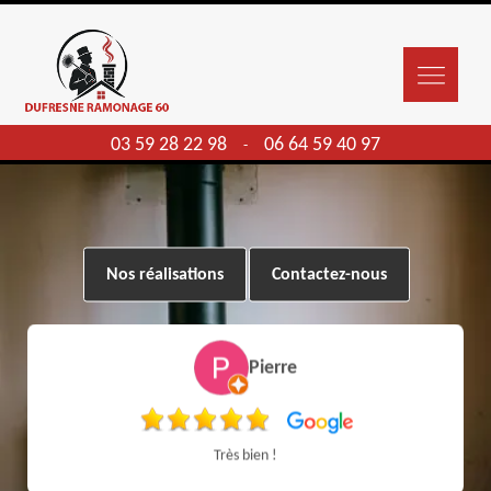
03 59 28 22 98
06 64 59 40 97
-
Nos réalisations
Contactez-nous
Pierre
Très bien !