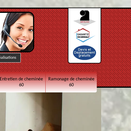
éalisations
Entretien de cheminée
Ramonage de cheminée
60
60