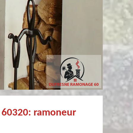
tricia MARCHANDIN
philippe poivet
personne sympathique efficace expliquant la démarche de son travail pour un résultat de qualité . A recommander
Très professionnel et fort sympathiqu
r 60320: ramoneur