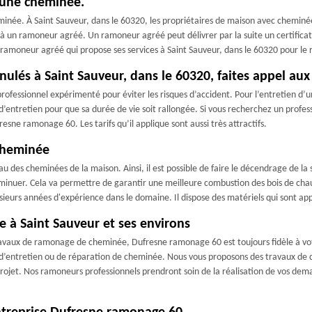
d’une cheminée.
minée. À Saint Sauveur, dans le 60320, les propriétaires de maison avec chemin
el à un ramoneur agréé. Un ramoneur agréé peut délivrer par la suite un certifi
n ramoneur agréé qui propose ses services à Saint Sauveur, dans le 60320 pour 
anulés à Saint Sauveur, dans le 60320, faites appel au
professionnel expérimenté pour éviter les risques d’accident. Pour l’entretien d’u
’entretien pour que sa durée de vie soit rallongée. Si vous recherchez un profess
sne ramonage 60. Les tarifs qu’il applique sont aussi très attractifs.
 cheminée
u des cheminées de la maison. Ainsi, il est possible de faire le décendrage de la 
 diminuer. Cela va permettre de garantir une meilleure combustion des bois de chau
eurs années d'expérience dans le domaine. Il dispose des matériels qui sont app
ée à Saint Sauveur et ses environs
avaux de ramonage de cheminée, Dufresne ramonage 60 est toujours fidèle à votre
 d’entretien ou de réparation de cheminée. Nous vous proposons des travaux de 
rojet. Nos ramoneurs professionnels prendront soin de la réalisation de vos dem