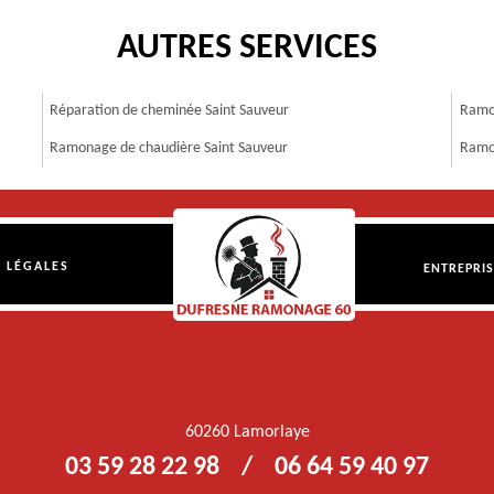
AUTRES SERVICES
Réparation de cheminée Saint Sauveur
Ramo
Ramonage de chaudière Saint Sauveur
Ramo
 LÉGALES
ENTREPRI
60260 Lamorlaye
03 59 28 22 98
/
06 64 59 40 97