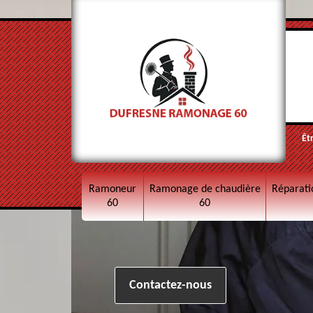
Êt
Ramoneur
Ramonage de chaudière
Réparati
60
60
Contactez-nous