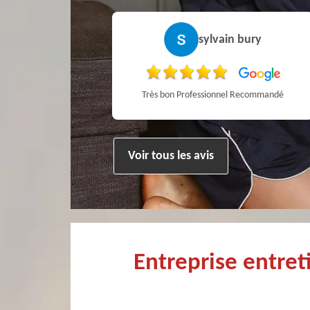
Pierre
sylvain bury
ien !
Très bon Professionnel Recommandé
Voir tous les avis
Entreprise entre