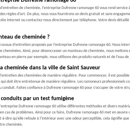
entreprise Dufresne ramonage 60
d’entretien de cheminée, l’entreprise Dufresne ramonage 60 vous rend service à
des règles d’art. De plus, nous vous fournirons un devis gratuit et sans engagemen
site internet ou contactez-nous directement par téléphone. Votre devis détaillé e
anteau de cheminée ?
ravaux d’entretien proposés par l’entreprise Dufresne ramonage 60. Nous interve
s de cheminées. Ainsi, pour désencrasser un manteau de cheminée, nous mettons e
teau en pierre par exemple, nous utilisons des produits naturels et de l’eau de 
la cheminée dans la ville de Saint Sauveur
entretien des cheminées de manière régulière. Pour commencer, il est possible d'é
rtie qui doit être entretenue de manière régulière. Les ramoneurs professionne
ir du conduit. Faites confiance à Dufresne ramonage 60 pour s'occuper de votre st
s conduits par un test fumigène
l’entreprise Dufresne ramonage 60 utilise différentes méthodes et divers matéria
 en cas de problèmes. Ainsi pour ce faire, Dufresne ramonage 60 met en œuvre u
est-à-dire qu'elle refoule à l’intérieur avec une odeur perceptible, cela signifie 
votre cheminée.