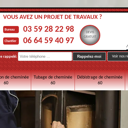
VOUS AVEZ UN PROJET DE TRAVAUX ?
03 59 28 22 98
Bureau
DEVIS
GRATUIT
06 64 59 40 97
Chantier
Voir nos r
re rappelé:
on de cheminée
Tubage de cheminée
Débistrage de cheminée
60
60
60