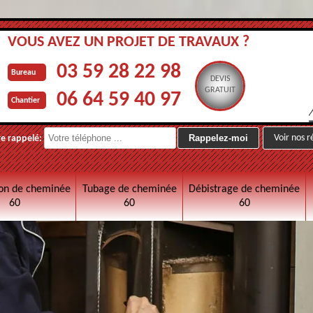
VOUS AVEZ UN PROJET DE TRAVAUX ?
03 59 28 22 98
Bureau
DEVIS
GRATUIT
06 64 59 40 97
Chantier
Voir nos r
re rappelé:
on de cheminée
Tubage de cheminée
Débistrage de cheminée
60
60
60