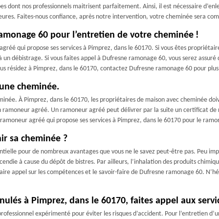
s dont nos professionnels maitrisent parfaitement. Ainsi, il est nécessaire d’enle
48 heures. Faites-nous confiance, après notre intervention, votre cheminée sera c
ramonage 60 pour l’entretien de votre cheminée !
réé qui propose ses services à Pimprez, dans le 60170. Si vous êtes propriétai
n débistrage. Si vous faites appel à Dufresne ramonage 60, vous serez assuré de 
ous résidez à Pimprez, dans le 60170, contactez Dufresne ramonage 60 pour plus d
d’une cheminée.
minée. À Pimprez, dans le 60170, les propriétaires de maison avec cheminée do
 un ramoneur agréé. Un ramoneur agréé peut délivrer par la suite un certificat 
n ramoneur agréé qui propose ses services à Pimprez, dans le 60170 pour le ram
nir sa cheminée ?
ntielle pour de nombreux avantages que vous ne le savez peut-être pas. Peu impo
incendie à cause du dépôt de bistres. Par ailleurs, l’inhalation des produits ch
 faire appel sur les compétences et le savoir-faire de Dufresne ramonage 60. N’h
anulés à Pimprez, dans le 60170, faites appel aux ser
professionnel expérimenté pour éviter les risques d’accident. Pour l’entretien d’u