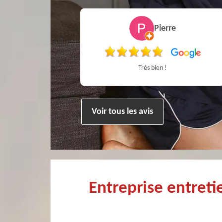
ippe poivet
Pierre
et fort sympathique
Très bien !
Voir tous les avis
Entreprise entret