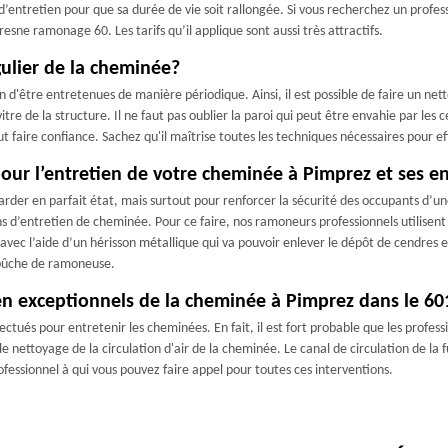
’entretien pour que sa durée de vie soit rallongée. Si vous recherchez un profess
sne ramonage 60. Les tarifs qu’il applique sont aussi très attractifs.
égulier de la cheminée?
d'être entretenues de manière périodique. Ainsi, il est possible de faire un nettoy
 de la structure. Il ne faut pas oublier la paroi qui peut être envahie par les cen
faire confiance. Sachez qu'il maîtrise toutes les techniques nécessaires pour effe
our l’entretien de votre cheminée à Pimprez et ses e
arder en parfait état, mais surtout pour renforcer la sécurité des occupants d’un
s d’entretien de cheminée. Pour ce faire, nos ramoneurs professionnels utilis
ec l’aide d’un hérisson métallique qui va pouvoir enlever le dépôt de cendres et 
 bûche de ramoneuse.
ien exceptionnels de la cheminée à Pimprez dans le 6
tués pour entretenir les cheminées. En fait, il est fort probable que les professio
 le nettoyage de la circulation d'air de la cheminée. Le canal de circulation de la
ssionnel à qui vous pouvez faire appel pour toutes ces interventions.