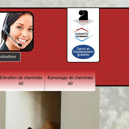
éalisations
Entretien de cheminée
Ramonage de cheminée
60
60