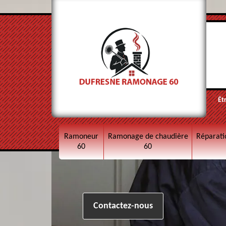
Êt
Ramoneur
Ramonage de chaudière
Réparati
60
60
Contactez-nous