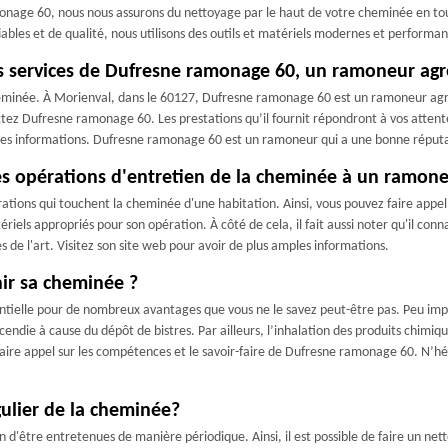
age 60, nous nous assurons du nettoyage par le haut de votre cheminée en toute
x fiables et de qualité, nous utilisons des outils et matériels modernes et perfor
s services de Dufresne ramonage 60, un ramoneur agré
eminée. À Morienval, dans le 60127, Dufresne ramonage 60 est un ramoneur agréé
tez Dufresne ramonage 60. Les prestations qu’il fournit répondront à vos attentes
ples informations. Dufresne ramonage 60 est un ramoneur qui a une bonne réput
 les opérations d'entretien de la cheminée à un ramone
tions qui touchent la cheminée d'une habitation. Ainsi, vous pouvez faire appel à
iels appropriés pour son opération. À côté de cela, il fait aussi noter qu'il conn
es de l'art. Visitez son site web pour avoir de plus amples informations.
nir sa cheminée ?
ntielle pour de nombreux avantages que vous ne le savez peut-être pas. Peu impo
incendie à cause du dépôt de bistres. Par ailleurs, l’inhalation des produits ch
 faire appel sur les compétences et le savoir-faire de Dufresne ramonage 60. N’h
égulier de la cheminée?
d'être entretenues de manière périodique. Ainsi, il est possible de faire un nettoy