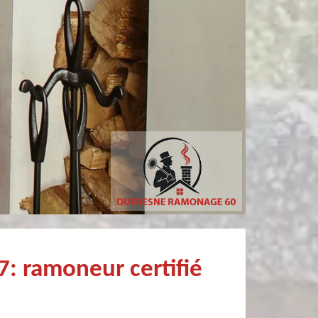
philippe poivet
Pierre
onnel et fort sympathique
Très bien !
: ramoneur certifié