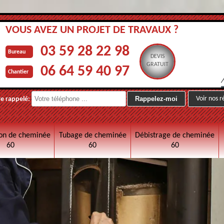
VOUS AVEZ UN PROJET DE TRAVAUX ?
03 59 28 22 98
Bureau
DEVIS
GRATUIT
06 64 59 40 97
Chantier
Voir nos r
re rappelé:
on de cheminée
Tubage de cheminée
Débistrage de cheminée
60
60
60