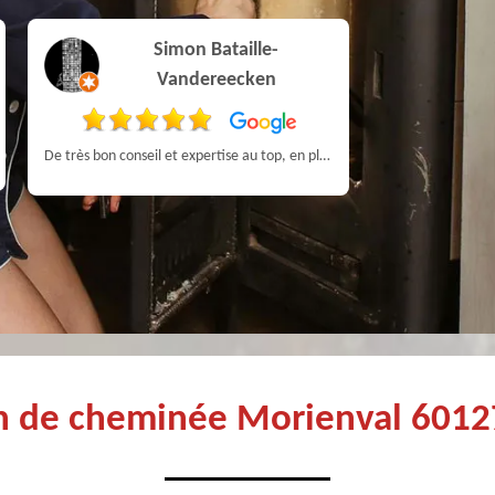
Simon Bataille-
Vandereecken
Très professi
De très bon conseil et expertise au top, en plus d’être très sympathique, je recommande! Nous avons été bien aidés et renseignés sur quoi faire de notre insert et son entretien futur, merci :)
en de cheminée Morienval 60127