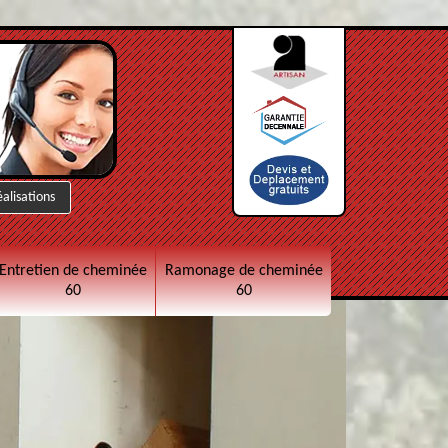
éalisations
Entretien de cheminée
Ramonage de cheminée
60
60