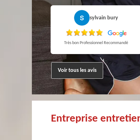
stophe Mce
sylvain bury
Très professionnel et surtout un rendez vous rapide pour un ramonage efficace
Très bon Professionnel Recommandé
Voir tous les avis
Entreprise entreti