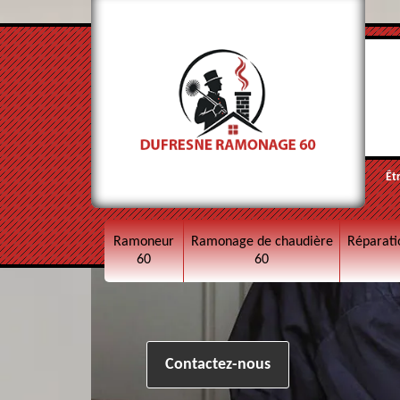
Êt
Ramoneur
Ramonage de chaudière
Réparati
60
60
Contactez-nous