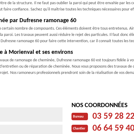
 de la structure. Il ne faut pas oublier la paroi qui peut être envahie par les cen
faire confiance. Sachez qu'il maîtrise toutes les techniques nécessaires pour effe
minée par Dufresne ramonage 60
 certain nombre de composants. Ces éléments doivent être tous entretenus. Ains
la paroi. Les travaux peuvent aussi réduire le rejet des particules. Il faut donc él
 à Dufresne ramonage 60 pour faire cette intervention, car il connait toutes les t
ée à Morienval et ses environs
ravaux de ramonage de cheminée, Dufresne ramonage 60 est toujours fidèle à votr
 d’entretien ou de réparation de cheminée. Nous vous proposons des travaux de 
rojet. Nos ramoneurs professionnels prendront soin de la réalisation de vos dem
NOS COORDONNÉES
03 59 28 2
Bureau
06 64 59 4
Chantier