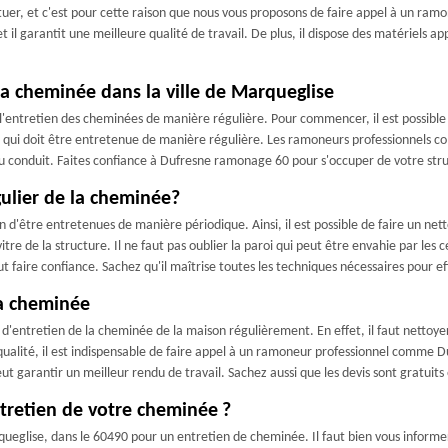
ectuer, et c'est pour cette raison que nous vous proposons de faire appel à un ra
 il garantit une meilleure qualité de travail. De plus, il dispose des matériels a
 la cheminée dans la ville de Marqueglise
entretien des cheminées de manière régulière. Pour commencer, il est possible d'é
rtie qui doit être entretenue de manière régulière. Les ramoneurs professionne
ir du conduit. Faites confiance à Dufresne ramonage 60 pour s'occuper de votre st
égulier de la cheminée?
d'être entretenues de manière périodique. Ainsi, il est possible de faire un nettoy
 de la structure. Il ne faut pas oublier la paroi qui peut être envahie par les cen
faire confiance. Sachez qu'il maîtrise toutes les techniques nécessaires pour effe
la cheminée
'entretien de la cheminée de la maison régulièrement. En effet, il faut nettoyer l
de qualité, il est indispensable de faire appel à un ramoneur professionnel comm
peut garantir un meilleur rendu de travail. Sachez aussi que les devis sont gratui
ntretien de votre cheminée ?
eglise, dans le 60490 pour un entretien de cheminée. Il faut bien vous informer p