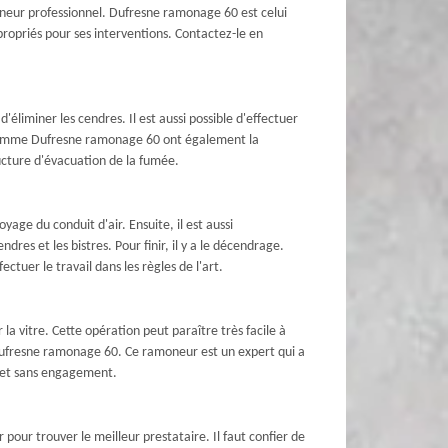
moneur professionnel. Dufresne ramonage 60 est celui
ppropriés pour ses interventions. Contactez-le en
liminer les cendres. Il est aussi possible d'effectuer
ls comme Dufresne ramonage 60 ont également la
ructure d'évacuation de la fumée.
age du conduit d'air. Ensuite, il est aussi
dres et les bistres. Pour finir, il y a le décendrage.
ctuer le travail dans les règles de l'art.
a vitre. Cette opération peut paraître très facile à
e Dufresne ramonage 60. Ce ramoneur est un expert qui a
ts et sans engagement.
our trouver le meilleur prestataire. Il faut confier de