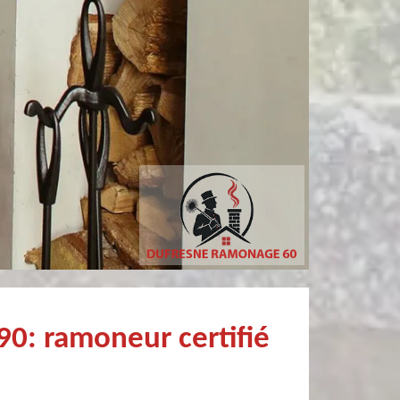
sylvain bury
Christophe Mce
ofessionnel Recommandé
0: ramoneur certifié