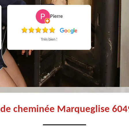
Pierre
Très bien !
Très bon Pr
n de cheminée Marqueglise 6049