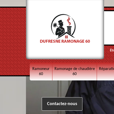
Êt
Ramoneur
Ramonage de chaudière
Réparati
60
60
Contactez-nous