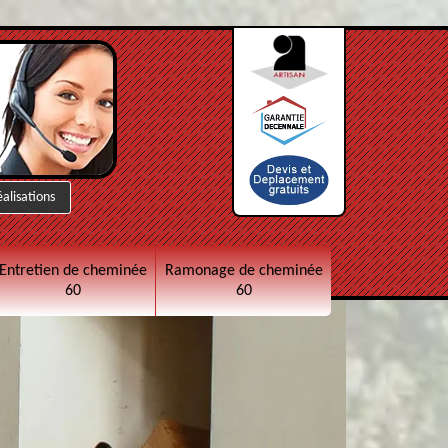
éalisations
Entretien de cheminée
Ramonage de cheminée
60
60