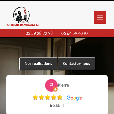
03 59 28 22 98
06 64 59 40 97
-
Nos réalisations
Contactez-nous
Pierre
Très bien !