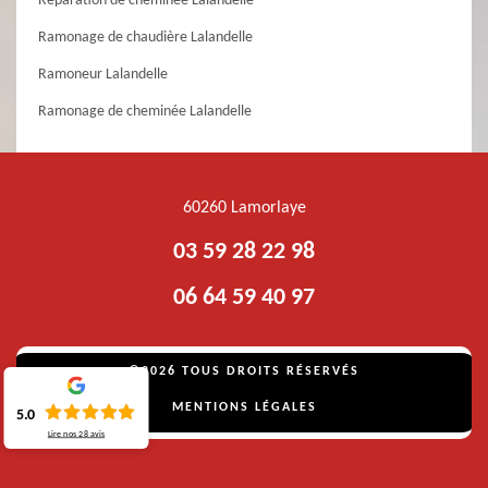
Réparation de cheminée Lalandelle
Ramonage de chaudière Lalandelle
Ramoneur Lalandelle
Ramonage de cheminée Lalandelle
60260 Lamorlaye
03 59 28 22 98
06 64 59 40 97
©2026 TOUS DROITS RÉSERVÉS
MENTIONS LÉGALES
5.0
Lire nos
28
avis