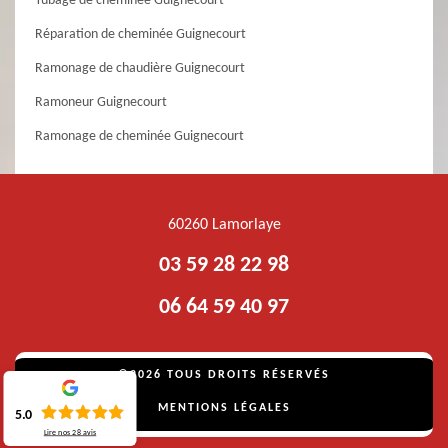
Tubage de cheminée Guignecourt
Réparation de cheminée Guignecourt
Ramonage de chaudière Guignecourt
Ramoneur Guignecourt
Ramonage de cheminée Guignecourt
60260 Lamorlaye
03 59 28 22 98
06 64 59 40 97
©2026 TOUS DROITS RÉSERVÉS
MENTIONS LÉGALES
5.0
Lire nos
28
avis