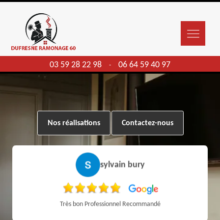
03 59 28 22 98
06 64 59 40 97
-
Nos réalisations
Contactez-nous
sylvain bury
Très bon Professionnel Recommandé