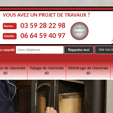
VOUS AVEZ UN PROJET DE TRAVAUX ?
03 59 28 22 98
Bureau
DEVIS
GRATUIT
06 64 59 40 97
Chantier
Voir nos r
re rappelé:
on de cheminée
Tubage de cheminée
Débistrage de cheminée
60
60
60