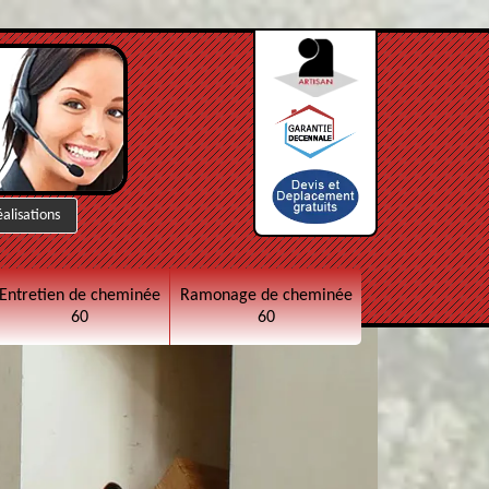
éalisations
Entretien de cheminée
Ramonage de cheminée
60
60