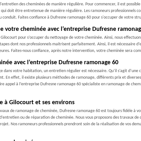
entretien des cheminées de manière régulière. Pour commencer, il est possible d'é
rtie qui doit être entretenue de manière régulière. Les ramoneurs professionne
ir du conduit. Faites confiance à Dufresne ramonage 60 pour s'occuper de votre st
de votre cheminée avec l’entreprise Dufresne ramona
 Gilocourt pour s’occuper du nettoyage de votre cheminée. Ainsi, nous effectuon
apes dont nos professionnels maitrisent parfaitement. Ainsi, il est nécessaire d’e
48 heures. Faites-nous confiance, après notre intervention, votre cheminée sera c
minée avec l’entreprise Dufresne ramonage 60
ans votre habitation, un entretien régulier est nécessaire. Qu’il s’agit d’une 
t. En effet, il existe plusieurs méthodes de ramonage, différents prix et diverses
faire appel à l’entreprise Dufresne ramonage 60 spécialiste en ramonage de chem
e à Gilocourt et ses environs
avaux de ramonage de cheminée, Dufresne ramonage 60 est toujours fidèle à votre
 d’entretien ou de réparation de cheminée. Nous vous proposons des travaux de 
rojet. Nos ramoneurs professionnels prendront soin de la réalisation de vos dem