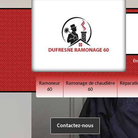
Êt
Ramoneur
Ramonage de chaudière
Réparati
60
60
Contactez-nous