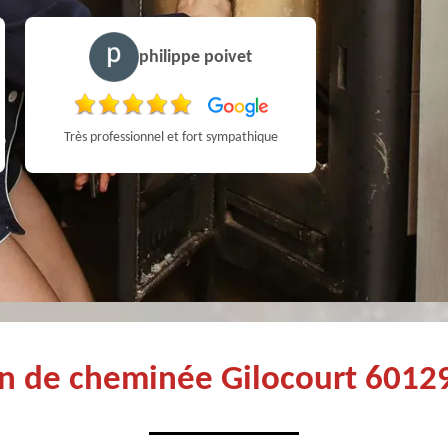
philippe poivet
Très professionnel et fort sympathique
en de cheminée Gilocourt 60129