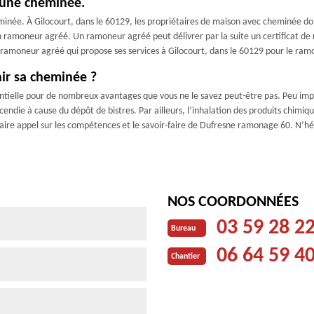
d’une cheminée.
minée. À Gilocourt, dans le 60129, les propriétaires de maison avec cheminée d
 un ramoneur agréé. Un ramoneur agréé peut délivrer par la suite un certificat 
n ramoneur agréé qui propose ses services à Gilocourt, dans le 60129 pour le r
nir sa cheminée ?
ntielle pour de nombreux avantages que vous ne le savez peut-être pas. Peu impo
incendie à cause du dépôt de bistres. Par ailleurs, l’inhalation des produits ch
 faire appel sur les compétences et le savoir-faire de Dufresne ramonage 60. N’h
NOS COORDONNÉES
03 59 28 2
Bureau
06 64 59 4
Chantier