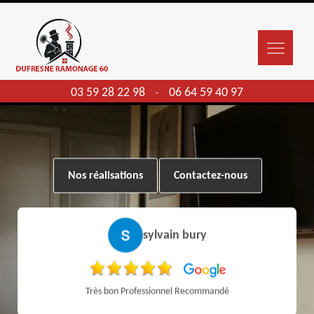
03 59 28 22 98
06 64 59 40 97
-
Nos réalisations
Contactez-nous
sylvain bury
Très bon Professionnel Recommandé