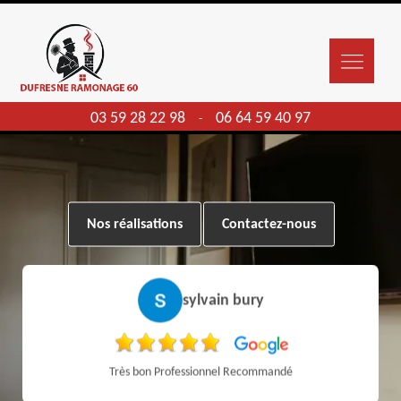
03 59 28 22 98
06 64 59 40 97
-
Nos réalisations
Contactez-nous
sylvain bury
Très bon Professionnel Recommandé