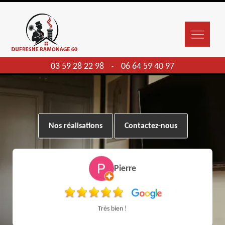
03 59 28 22 98
06 64 59 40 97
-
Nos réalisations
Contactez-nous
Pierre
Très bien !