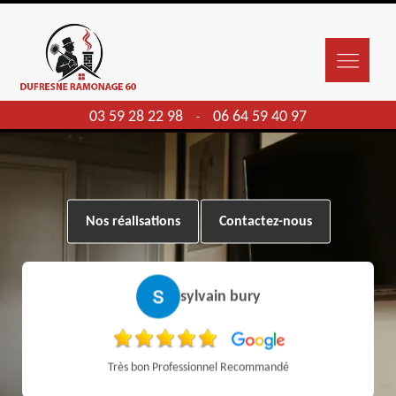
03 59 28 22 98
06 64 59 40 97
-
Nos réalisations
Contactez-nous
sylvain bury
Très bon Professionnel Recommandé