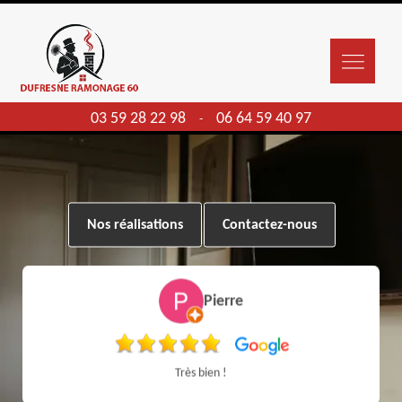
03 59 28 22 98
06 64 59 40 97
-
Nos réalisations
Contactez-nous
Pierre
Très bien !