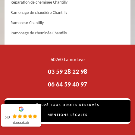
Réparation de cheminée Chantilly
Ramonage de chaudière Chantilly
Ramoneur Chantilly
Ramonage de cheminée Chantilly
60260 Lamorlaye
03 59 28 22 98
06 64 59 40 97
©2026 TOUS DROITS RÉSERVÉS
MENTIONS LÉGALES
5.0
Lire nos
28
avis