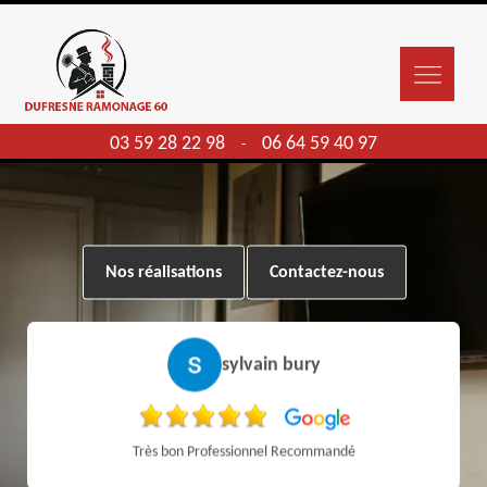
03 59 28 22 98
06 64 59 40 97
-
Nos réalisations
Contactez-nous
sylvain bury
Très bon Professionnel Recommandé