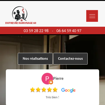
03 59 28 22 98
06 64 59 40 97
-
Nos réalisations
Contactez-nous
Pierre
Très bien !