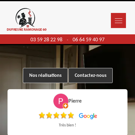
03 59 28 22 98
06 64 59 40 97
-
Nos réalisations
Contactez-nous
Pierre
Très bien !