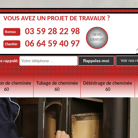
VOUS AVEZ UN PROJET DE TRAVAUX ?
03 59 28 22 98
Bureau
DEVIS
GRATUIT
06 64 59 40 97
Chantier
Voir nos r
re rappelé:
on de cheminée
Tubage de cheminée
Débistrage de cheminée
60
60
60