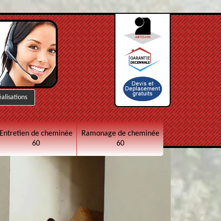
éalisations
Entretien de cheminée
Ramonage de cheminée
60
60