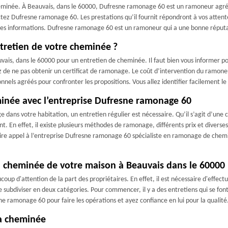
eminée. À Beauvais, dans le 60000, Dufresne ramonage 60 est un ramoneur agréé 
tez Dufresne ramonage 60. Les prestations qu’il fournit répondront à vos attentes
ples informations. Dufresne ramonage 60 est un ramoneur qui a une bonne réput
ntretien de votre cheminée ?
is, dans le 60000 pour un entretien de cheminée. Il faut bien vous informer pour
z de ne pas obtenir un certificat de ramonage. Le coût d’intervention du ramoneur
ls agréés pour confronter les propositions. Vous allez identifier facilement le p
minée avec l’entreprise Dufresne ramonage 60
ans votre habitation, un entretien régulier est nécessaire. Qu’il s’agit d’une 
t. En effet, il existe plusieurs méthodes de ramonage, différents prix et diverses
 faire appel à l’entreprise Dufresne ramonage 60 spécialiste en ramonage de che
la cheminée de votre maison à Beauvais dans le 60000
oup d'attention de la part des propriétaires. En effet, il est nécessaire d'effec
e subdiviser en deux catégories. Pour commencer, il y a des entretiens qui se font 
ne ramonage 60 pour faire les opérations et ayez confiance en lui pour la qualité
la cheminée