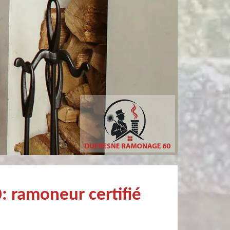
philippe poivet
Patricia MARCHANDI
onnel et fort sympathique
: ramoneur certifié