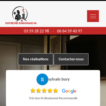
03 59 28 22 98
06 64 59 40 97
-
Nos réalisations
Contactez-nous
sylvain bury
Très bon Professionnel Recommandé