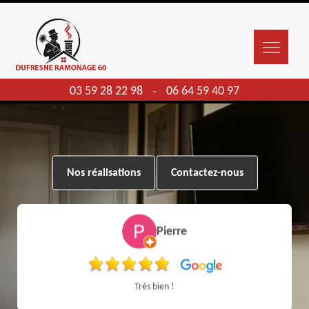
03 59 28 22 98
06 64 59 40 97
-
Nos réalisations
Contactez-nous
Pierre
Très bien !