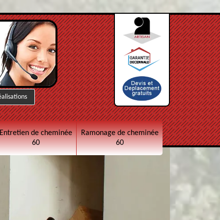
éalisations
Entretien de cheminée
Ramonage de cheminée
60
60