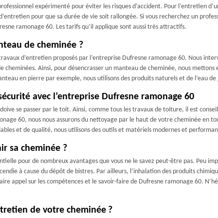
professionnel expérimenté pour éviter les risques d’accident. Pour l’entretien d’u
’entretien pour que sa durée de vie soit rallongée. Si vous recherchez un profess
sne ramonage 60. Les tarifs qu’il applique sont aussi très attractifs.
anteau de cheminée ?
ravaux d’entretien proposés par l’entreprise Dufresne ramonage 60. Nous interv
s de cheminées. Ainsi, pour désencrasser un manteau de cheminée, nous mettons e
teau en pierre par exemple, nous utilisons des produits naturels et de l’eau de 
sécurité avec l’entreprise Dufresne ramonage 60
oive se passer par le toit. Ainsi, comme tous les travaux de toiture, il est conseil
age 60, nous nous assurons du nettoyage par le haut de votre cheminée en toute
x fiables et de qualité, nous utilisons des outils et matériels modernes et perfor
nir sa cheminée ?
ntielle pour de nombreux avantages que vous ne le savez peut-être pas. Peu impo
incendie à cause du dépôt de bistres. Par ailleurs, l’inhalation des produits ch
 faire appel sur les compétences et le savoir-faire de Dufresne ramonage 60. N’h
ntretien de votre cheminée ?