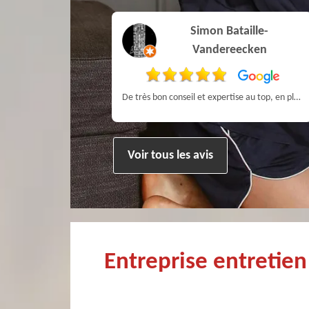
Simon Bataille-
Pierre
Vandereecken
ien !
De très bon conseil et expertise au top, en plus d’être très sympathique, je recommande! Nous avons été bien aidés et renseignés sur quoi faire de notre insert et son entretien futur, merci :)
Voir tous les avis
Entreprise entretie