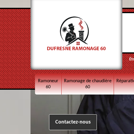
Êt
Ramoneur
Ramonage de chaudière
Réparati
60
60
Contactez-nous