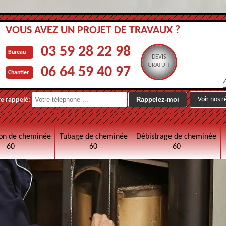
VOUS AVEZ UN PROJET DE TRAVAUX ?
03 59 28 22 98
Bureau
DEVIS
GRATUIT
06 64 59 40 97
Chantier
Voir nos r
re rappelé:
on de cheminée
Tubage de cheminée
Débistrage de cheminée
60
60
60