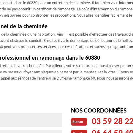
court, dans le 60880 pour un entretien de cheminée. Il faut bien vous informer p
z de ne pas obtenir un certificat de ramonage. Le coût d’intervention du ramoneur
ls agréés pour confronter les propositions. Vous allez identifier facilement le p
nnel de la cheminée
e la cheminée d'une habitation. Ainsi, il est possible d'effectuer des travaux d'
ent obstruer le conduit. Ensuite, il y a le démontage du déflecteur et le nettoyag
 peut vous proposer ses services pour ces opérations et sachez qu'il garantit une
professionnel en ramonage dans le 60880
retien de votre cheminée. Par ailleurs, votre structure doit aussi passer par u
 va passer du foyer aux plaques en passant par le manteau et la vitre. Si vous s
re appel aux services de l’entreprise Dufresne ramonage 60. Nous nous assurons 
NOS COORDONNÉES
03 59 28 2
Bureau