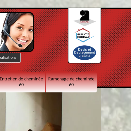
éalisations
Entretien de cheminée
Ramonage de cheminée
60
60