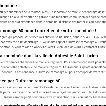
 cheminée
u des cheminées de la maison. Ainsi, il est possible de faire le décendrage de la 
 diminuer. Cela va permettre de garantir une meilleure combustion des bois de chau
eurs années d'expérience dans le domaine. Il dispose des matériels qui sont app
ramonage 60 pour l’entretien de votre cheminée !
éé qui propose ses services à Abbeville Saint Lucien, dans le 60480. Si vous êt
s extrême à un débistrage. Si vous faites appel à Dufresne ramonage 60, vous se
rvention. Si vous résidez à Abbeville Saint Lucien, dans le 60480, contactez Dufr
la cheminée dans la ville de Abbeville Saint Lucien
entretien des cheminées de manière régulière. Pour commencer, il est possible d'é
rtie qui doit être entretenue de manière régulière. Les ramoneurs professionne
ir du conduit. Faites confiance à Dufresne ramonage 60 pour s'occuper de votre st
minée par Dufresne ramonage 60
 certain nombre de composants. Ces éléments doivent être tous entretenus. Ains
la paroi. Les travaux peuvent aussi réduire le rejet des particules. Il faut donc él
 à Dufresne ramonage 60 pour faire cette intervention, car il connait toutes les t