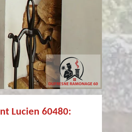
sylvain bury
Pierre
ofessionnel Recommandé
Très bien !
int Lucien 60480: