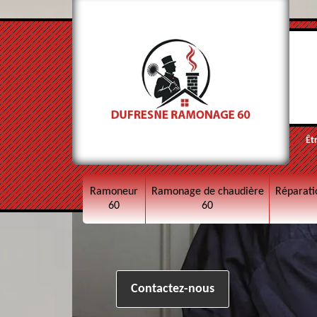
Êt
Ramoneur
Ramonage de chaudière
Réparati
60
60
Contactez-nous