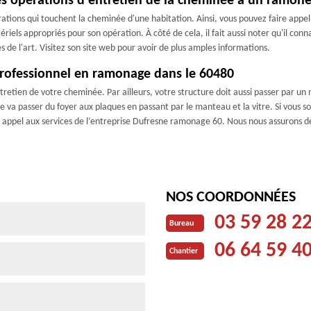
 les opérations d'entretien de la cheminée à un ramone
tions qui touchent la cheminée d'une habitation. Ainsi, vous pouvez faire appel à
iels appropriés pour son opération. À côté de cela, il fait aussi noter qu'il conn
es de l'art. Visitez son site web pour avoir de plus amples informations.
professionnel en ramonage dans le 60480
retien de votre cheminée. Par ailleurs, votre structure doit aussi passer par u
 va passer du foyer aux plaques en passant par le manteau et la vitre. Si vous s
re appel aux services de l’entreprise Dufresne ramonage 60. Nous nous assurons 
NOS COORDONNÉES
03 59 28 2
Bureau
06 64 59 4
Chantier