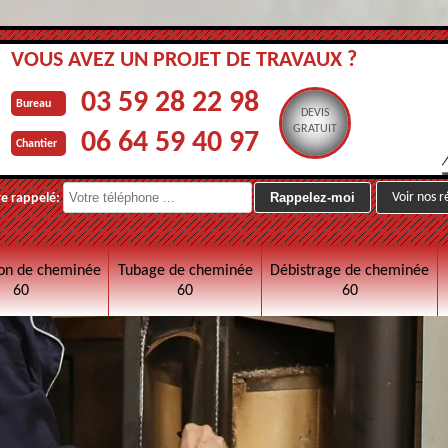
VOUS AVEZ UN PROJET DE TRAVAUX ?
03 59 28 22 98
Bureau
DEVIS
GRATUIT
06 64 59 40 97
Chantier
Voir nos r
re rappelé:
on de cheminée
Tubage de cheminée
Débistrage de cheminée
60
60
60