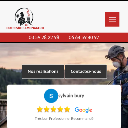
03 59 28 22 98
06 64 59 40 97
-
Nos réalisations
Contactez-nous
sylvain bury
Très bon Professionnel Recommandé