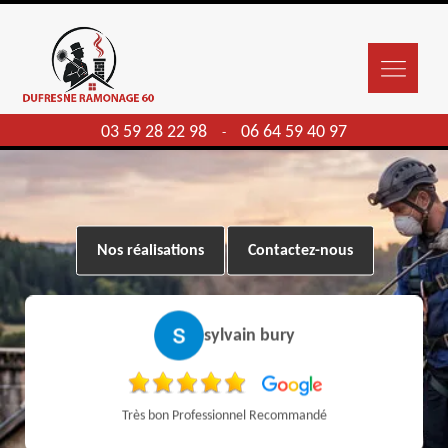
03 59 28 22 98
06 64 59 40 97
-
Nos réalisations
Contactez-nous
sylvain bury
Très bon Professionnel Recommandé