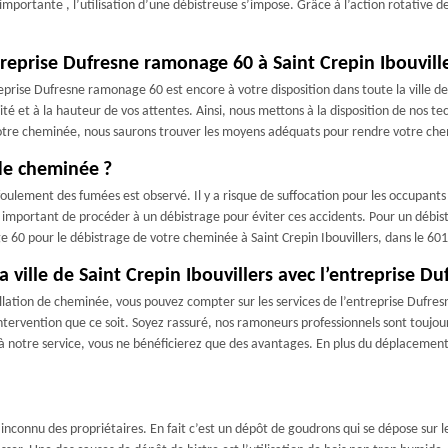
importante , l’utilisation d’une débistreuse s’impose. Grâce à l’action rotative de 
treprise Dufresne ramonage 60 à Saint Crepin Ibouville
eprise Dufresne ramonage 60 est encore à votre disposition dans toute la ville de 
é et à la hauteur de vos attentes. Ainsi, nous mettons à la disposition de nos t
 votre cheminée, nous saurons trouver les moyens adéquats pour rendre votre che
de cheminée ?
ulement des fumées est observé. Il y a risque de suffocation pour les occupants e
 important de procéder à un débistrage pour éviter ces accidents. Pour un débistra
 60 pour le débistrage de votre cheminée à Saint Crepin Ibouvillers, dans le 601
 ville de Saint Crepin Ibouvillers avec l’entreprise 
allation de cheminée, vous pouvez compter sur les services de l’entreprise Dufr
ervention que ce soit. Soyez rassuré, nos ramoneurs professionnels sont toujours
 à notre service, vous ne bénéficierez que des avantages. En plus du déplacement 
inconnu des propriétaires. En fait c’est un dépôt de goudrons qui se dépose sur l