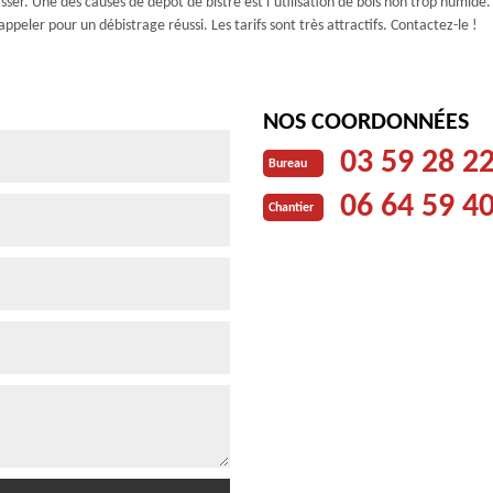
sser. Une des causes de dépôt de bistre est l’utilisation de bois non trop humide.
peler pour un débistrage réussi. Les tarifs sont très attractifs. Contactez-le !
NOS COORDONNÉES
03 59 28 2
Bureau
06 64 59 4
Chantier