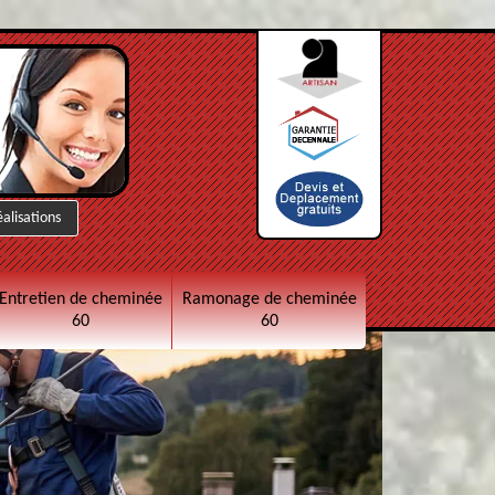
éalisations
Entretien de cheminée
Ramonage de cheminée
60
60