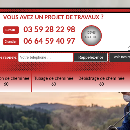
VOUS AVEZ UN PROJET DE TRAVAUX ?
03 59 28 22 98
Bureau
DEVIS
GRATUIT
06 64 59 40 97
Chantier
Voir nos r
re rappelé:
on de cheminée
Tubage de cheminée
Débistrage de cheminée
60
60
60