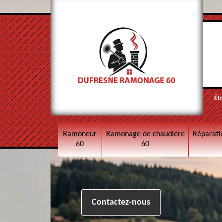
Êt
Ramoneur
Ramonage de chaudière
Réparati
60
60
Contactez-nous