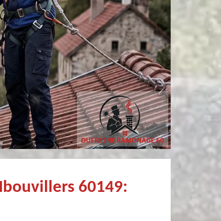
Simon Bataille-
Pierre
Vandereecken
Très bien !
De très bon conseil et expertise au top, en plus d’être très sympathique, je recommande! Nous avons été bien aidés et renseignés sur quoi faire de notre insert et son entretien futur, merci :)
Ibouvillers 60149: