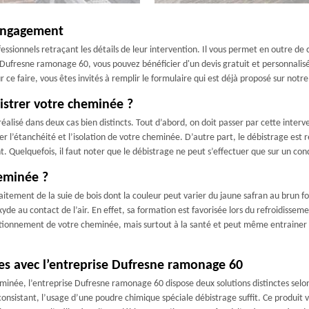
 engagement
ssionnels retraçant les détails de leur intervention. Il vous permet en outre de co
 Dufresne ramonage 60, vous pouvez bénéficier d'un devis gratuit et personnalis
 faire, vous êtes invités à remplir le formulaire qui est déjà proposé sur notre 
istrer votre cheminée ?
éalisé dans deux cas bien distincts. Tout d’abord, on doit passer par cette interv
r l’étanchéité et l’isolation de votre cheminée. D’autre part, le débistrage es
tant. Quelquefois, il faut noter que le débistrage ne peut s’effectuer que sur un c
heminée ?
aitement de la suie de bois dont la couleur peut varier du jaune safran au brun 
yde au contact de l’air. En effet, sa formation est favorisée lors du refroidissem
ctionnement de votre cheminée, mais surtout à la santé et peut même entrainer 
.
es avec l’entreprise Dufresne ramonage 60
eminée, l’entreprise Dufresne ramonage 60 dispose deux solutions distinctes selo
consistant, l’usage d’une poudre chimique spéciale débistrage suffit. Ce produit v