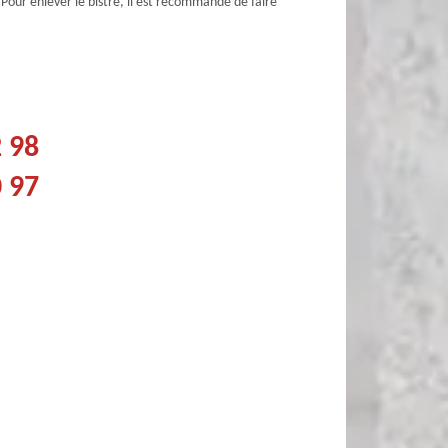
 Pour enlever le bistre, il est recommandé de faire
2 98
0 97