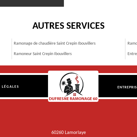
AUTRES SERVICES
Ramonage de chaudière Saint Crepin Ibouvillers
Ramon
Ramoneur Saint Crepin Ibouvillers
Entre
 LÉGALES
ENTREPRI
60260 Lamorlaye