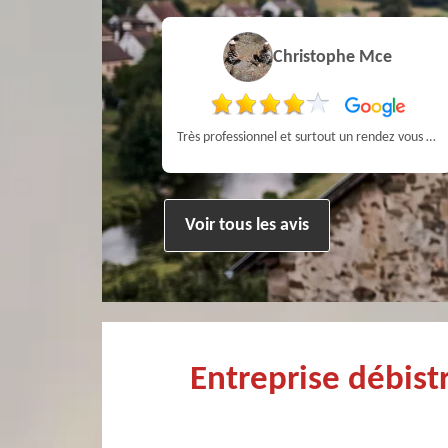
a MARCHANDIN
Christophe Mce
personne sympathique efficace expliquant la démarche de son travail pour un résultat de qualité . A recommander
Très professionnel et surtout un rendez vous rapide pour un ramonage efficace
Voir tous les avis
Entreprise débist